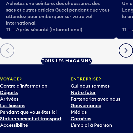
Achetez une ceinture, des chaussures, des
Un ch
sacs et autres articles Gucci pendant que vous
Long
attendez pour embarquer sur votre vol
la cr
international.
T1 — Après-sécurité (International)
T1 — 
Précédent
Suiva
TOUS LES MAGASINS
VOYAGE
ENTREPRISE
Centre d’information
Qui nous sommes
Départs
Notre futur
Arrivées
Partenariat avec nous
Les liaisons
Gouvernance
Pendant que vous êtes ici
Médias
Stationnement et transport
Carrières
Accessibilité
L’emploi à Pearson