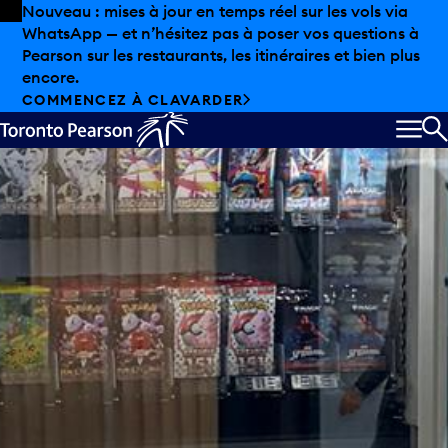
Skip to offers
Passer au contenu principal
Nouveau : mises à jour en temps réel sur les vols via
WhatsApp — et n’hésitez pas à poser vos questions à
Neko Drop
Pearson sur les restaurants, les itinéraires et bien plus
encore.
COMMENCEZ À CLAVARDER
MEN
R