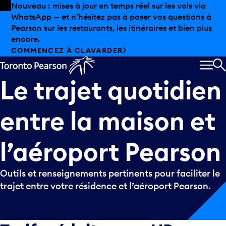
Skip to offers
Passer au contenu principal
Les aubaines estivales sont arrivées chez Pearson.
Magasinage hors taxes, offres gastronomiques et bien
plus encore.
DÉCOUVREZ L’ÉTÉ CHEZ PEARSON
MEN
R
Le
trajet
quotidien
entre
la
maison
et
l’aéroport
Pearson
Outils et renseignements pertinents pour faciliter le
trajet entre votre résidence et l’aéroport Pearson.
Tarifs réduits pour UP