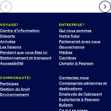
Précédent
Suiva
VOYAGE
ENTREPRISE
Centre d’information
Qui nous sommes
Départs
Notre futur
Arrivées
Partenariat avec nous
Les liaisons
Gouvernance
Pendant que vous êtes ici
Médias
Stationnement et transport
Carrières
Accessibilité
L’emploi à Pearson
Contactez nous
COMMUNAUTÉ
Compagnies aériennes et
Participez
destinations
Gestion du bruit
Employés de l’aéroport
Environnement
Exploitants à Pearson
Bulletin
Ce qui se passe