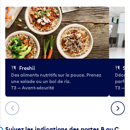
Freshii
St
Des aliments nutritifs sur le pouce. Prenez
Découv
une salade ou un bol de riz.
parfai
T3 — Avant-sécurité
T3 — A
Précédent
Suivant
Suivez les indications des portes B ou C