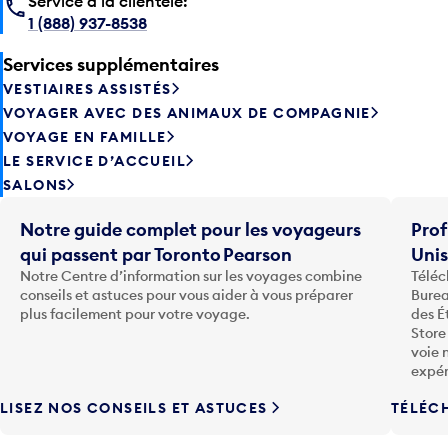
Service à la clientele:
1 (888) 937-8538
Services supplémentaires
VESTIAIRES ASSISTÉS
VOYAGER AVEC DES ANIMAUX DE COMPAGNIE
VOYAGE EN FAMILLE
LE SERVICE D’ACCUEIL
SALONS
Notre guide complet pour les voyageurs
Prof
qui passent par Toronto Pearson
Uni
Notre Centre d’information sur les voyages combine
Téléc
conseils et astuces pour vous aider à vous préparer
Burea
plus facilement pour votre voyage.
des É
Store
voie 
expér
LISEZ NOS CONSEILS ET ASTUCES
TÉLÉC