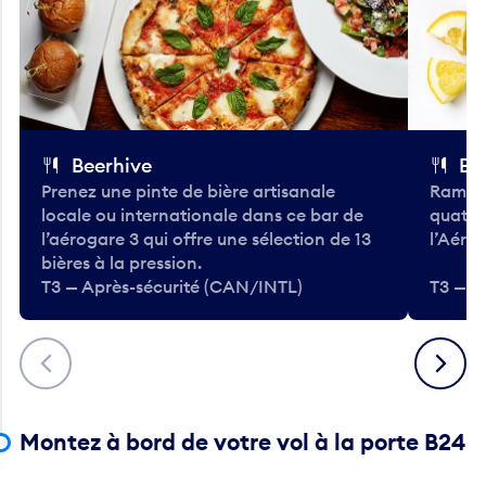
Beerhive
Bo
Prenez une pinte de bière artisanale
Ramass
locale ou internationale dans ce bar de
quatre
l’aérogare 3 qui offre une sélection de 13
l’Aéro
bières à la pression.
T3 — Après-sécurité (CAN/INTL)
T3 — A
Précédent
Suivant
Montez à bord de votre vol à la porte B24