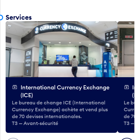
Services
International Currency Exchange
In
(ICE)
(IC
Le bureau de change ICE (International
Le bur
Currency Exchange) achète et vend plus
Curren
de 70 devises internationales.
de 70 
T3 — Avant-sécurité
T3 — A