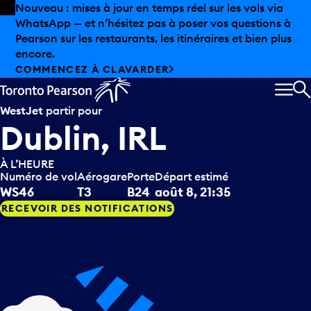
Skip to offers
Passer au contenu principal
Nouveau : mises à jour en temps réel sur les vols via
WhatsApp — et n’hésitez pas à poser vos questions à
Pearson sur les restaurants, les itinéraires et bien plus
encore.
COMMENCEZ À CLAVARDER
MEN
R
WestJet
partir pour
Dublin, IRL
À L’HEURE
Numéro de vol
Aérogare
Porte
Départ estimé
WS46
T3
B24
août 8, 21:35
RECEVOIR DES NOTIFICATIONS