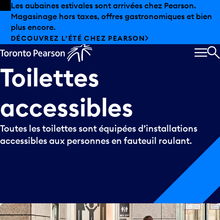
Skip to offers
Passer au contenu principal
Les aubaines estivales sont arrivées chez Pearson.
Magasinage hors taxes, offres gastronomiques et bien
plus encore.
DÉCOUVREZ L’ÉTÉ CHEZ PEARSON
MEN
R
Toilettes
accessibles
Toutes les toilettes sont équipées d’installations
accessibles aux personnes en fauteuil roulant.