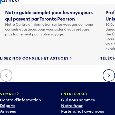
SALONS
Notre guide complet pour les voyageurs
Prof
qui passent par Toronto Pearson
Uni
Notre Centre d’information sur les voyages combine
Téléc
conseils et astuces pour vous aider à vous préparer
Burea
plus facilement pour votre voyage.
des É
Store
voie 
expér
LISEZ NOS CONSEILS ET ASTUCES
TÉLÉC
Précédent
Suiva
VOYAGE
ENTREPRISE
Centre d’information
Qui nous sommes
Départs
Notre futur
Arrivées
Partenariat avec nous