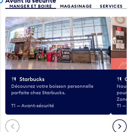
Avant la sécurité
MANGER ET BOIRE
MAGASINAGE
SERVICES
Starbucks
Co
Découvrez votre boisson personnelle
Nous a
parfaite chez Starbucks.
pour b
Zone.
T1 — Avant-sécurité
T1 — A
Précédent
Suivant