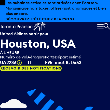
Skip to offers
Passer au contenu principal
Les aubaines estivales sont arrivées chez Pearson.
Magasinage hors taxes, offres gastronomiques et bien
plus encore.
DÉCOUVREZ L’ÉTÉ CHEZ PEARSON
MEN
R
United Airlines
partir pour
Houston, USA
À L’HEURE
Numéro de vol
Aérogare
Porte
Départ estimé
Infobulle
UA2236
T1
F95
août 8, 15:53
RECEVOIR DES NOTIFICATIONS