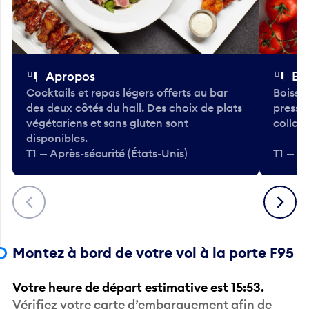
Apropos
Bo
Cocktails et repas légers offerts au bar
Boisso
des deux côtés du hall. Des choix de plats
pressé
végétariens et sans gluten sont
collati
disponibles.
T1 — Après-sécurité (États-Unis)
T1 — Ap
Précédent
Suivant
Montez à bord de votre vol à la porte F95
Votre heure de départ estimative est 15:53.
Vérifiez votre carte d’embarquement afin de