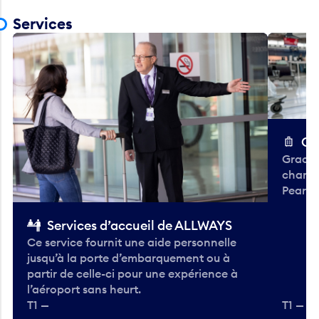
Services
Ch
Gracieu
chario
Pearso
Services d’accueil de ALLWAYS
Ce service fournit une aide personnelle
jusqu’à la porte d’embarquement ou à
partir de celle-ci pour une expérience à
l’aéroport sans heurt.
T1 —
T1 — A