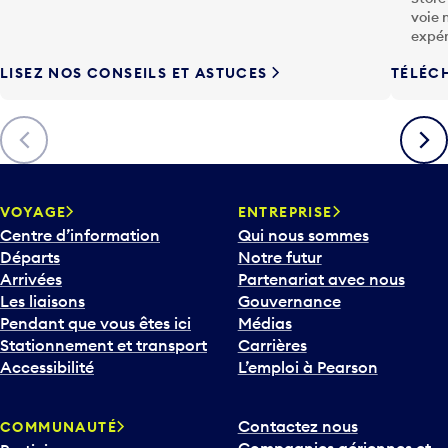
voie 
expér
LISEZ NOS CONSEILS ET ASTUCES
TÉLÉC
Précédent
Suiva
VOYAGE
ENTREPRISE
Centre d’information
Qui nous sommes
Départs
Notre futur
Arrivées
Partenariat avec nous
Les liaisons
Gouvernance
Pendant que vous êtes ici
Médias
Stationnement et transport
Carrières
Accessibilité
L’emploi à Pearson
Contactez nous
COMMUNAUTÉ
Compagnies aériennes et