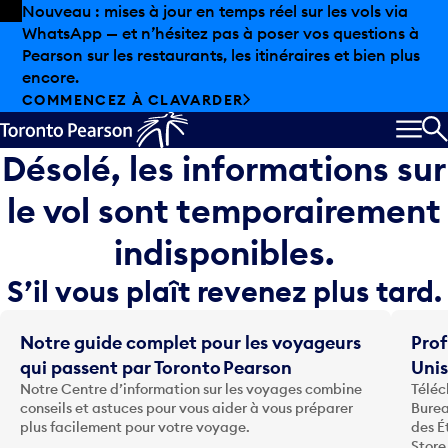
Skip to offers
Passer au contenu principal
Nouveau : mises à jour en temps réel sur les vols via
WhatsApp — et n’hésitez pas à poser vos questions à
Pearson sur les restaurants, les itinéraires et bien plus
encore.
COMMENCEZ À CLAVARDER
MEN
R
Désolé, les informations sur
le vol sont temporairement
indisponibles.
S’il vous plaît revenez plus tard.
Notre guide complet pour les voyageurs
Prof
qui passent par Toronto Pearson
Uni
Notre Centre d’information sur les voyages combine
Téléc
conseils et astuces pour vous aider à vous préparer
Burea
plus facilement pour votre voyage.
des É
Store