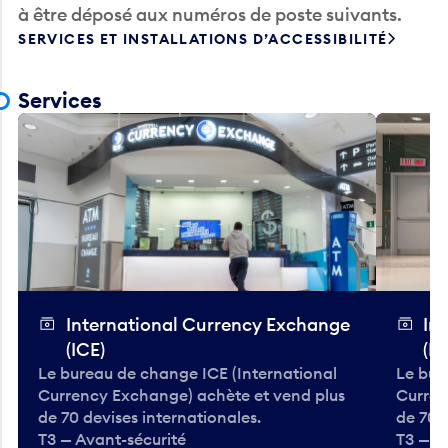
SERVICES ET INSTALLATIONS D’ACCESSIBILITÉ
Services
International Currency Exchange
In
(ICE)
(IC
Le bureau de change ICE (International
Le bur
Currency Exchange) achète et vend plus
Curren
de 70 devises internationales.
de 70 
T3 — Avant-sécurité
T3 — A