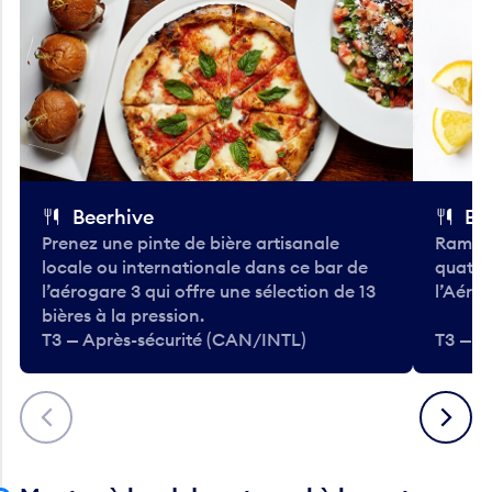
Beerhive
Bo
Prenez une pinte de bière artisanale
Ramass
locale ou internationale dans ce bar de
quatre
l’aérogare 3 qui offre une sélection de 13
l’Aéro
bières à la pression.
T3 — Après-sécurité (CAN/INTL)
T3 — A
Précédent
Suivant
Montez à bord de votre vol à la porte