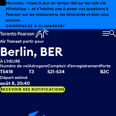
Skip to offers
Passer au contenu principal
Les aubaines estivales sont arrivées chez Pearson.
Magasinage hors taxes, offres gastronomiques et bien
plus encore.
DÉCOUVREZ L’ÉTÉ CHEZ PEARSON
MEN
R
Air Transat
partir pour
Berlin, BER
À L’HEURE
Numéro de vol
Aérogare
Comptoir d’enregistrement
Porte
TS418
T3
521-534
B2C
Départ estimé
août 8, 20:40
RECEVOIR DES NOTIFICATIONS