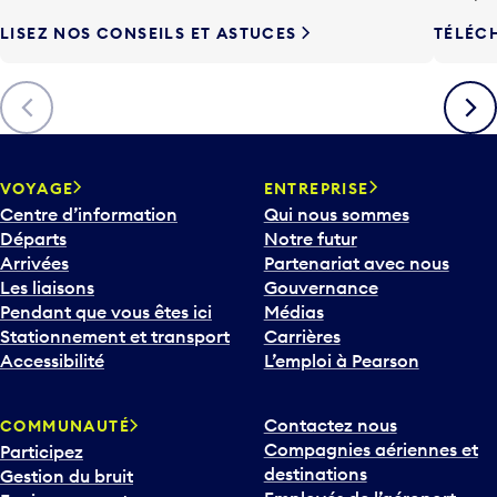
LISEZ NOS CONSEILS ET ASTUCES
TÉLÉC
Précédent
Suiva
VOYAGE
ENTREPRISE
Centre d’information
Qui nous sommes
Départs
Notre futur
Arrivées
Partenariat avec nous
Les liaisons
Gouvernance
Pendant que vous êtes ici
Médias
Stationnement et transport
Carrières
Accessibilité
L’emploi à Pearson
Contactez nous
COMMUNAUTÉ
Compagnies aériennes et
Participez
destinations
Gestion du bruit
Employés de l’aéroport
Environnement