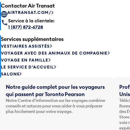
AIRTRANSAT.COM/
Service à la clientele:
1 (877) 872-6728
Services supplémentaires
VESTIAIRES ASSISTÉS
VOYAGER AVEC DES ANIMAUX DE COMPAGNIE
VOYAGE EN FAMILLE
LE SERVICE D’ACCUEIL
SALONS
Notre guide complet pour les voyageurs
Prof
qui passent par Toronto Pearson
Uni
Notre Centre d’information sur les voyages combine
Téléc
conseils et astuces pour vous aider à vous préparer
Burea
plus facilement pour votre voyage.
des É
Store
voie 
expér