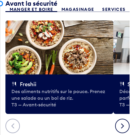
MANGER ET BOIRE
MAGASINAGE
SERVICES
Freshii
St
Des aliments nutritifs sur le pouce. Prenez
Découv
une salade ou un bol de riz.
parfai
T3 — Avant-sécurité
T3 — A
Précédent
Suivant