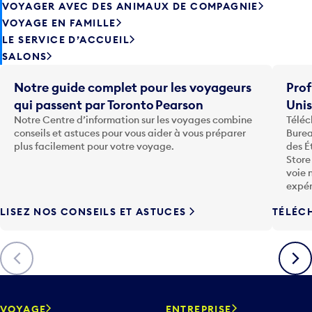
VOYAGER AVEC DES ANIMAUX DE COMPAGNIE
VOYAGE EN FAMILLE
LE SERVICE D’ACCUEIL
SALONS
Notre guide complet pour les voyageurs
Prof
qui passent par Toronto Pearson
Uni
Notre Centre d’information sur les voyages combine
Téléc
conseils et astuces pour vous aider à vous préparer
Burea
plus facilement pour votre voyage.
des É
Store
voie 
expér
LISEZ NOS CONSEILS ET ASTUCES
TÉLÉC
Précédent
Suiva
VOYAGE
ENTREPRISE