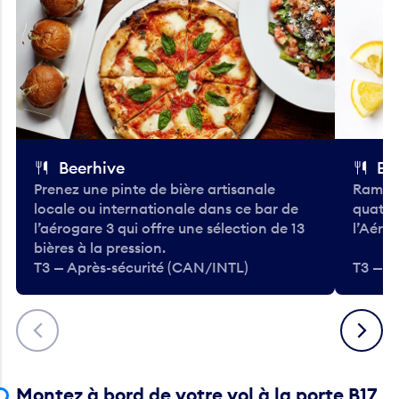
Beerhive
Bo
Prenez une pinte de bière artisanale
Ramass
locale ou internationale dans ce bar de
quatre
l’aérogare 3 qui offre une sélection de 13
l’Aéro
bières à la pression.
T3 — Après-sécurité (CAN/INTL)
T3 — A
Précédent
Suivant
Montez à bord de votre vol à la porte B17