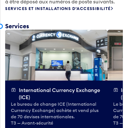
à être déposé aux numéros de poste suivants.
SERVICES ET INSTALLATIONS D’ACCESSIBILITÉ
Services
International Currency Exchange
In
(ICE)
(IC
Le bureau de change ICE (International
Le bur
Currency Exchange) achète et vend plus
Curren
de 70 devises internationales.
de 70 
T3 — Avant-sécurité
T3 — A