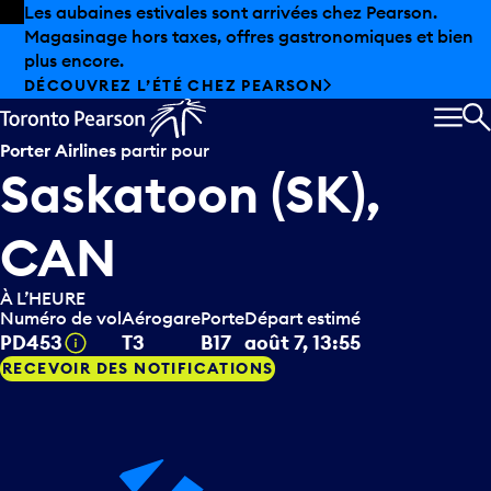
Skip to offers
Passer au contenu principal
Les aubaines estivales sont arrivées chez Pearson.
Magasinage hors taxes, offres gastronomiques et bien
plus encore.
DÉCOUVREZ L’ÉTÉ CHEZ PEARSON
MEN
R
Porter Airlines
partir pour
Saskatoon (SK),
CAN
À L’HEURE
Numéro de vol
Aérogare
Porte
Départ estimé
Infobulle
PD453
T3
B17
août 7, 13:55
RECEVOIR DES NOTIFICATIONS