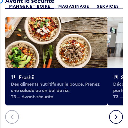
Avant la sécurité
MANGER ET BOIRE
MAGASINAGE
SERVICES
Freshii
St
Des aliments nutritifs sur le pouce. Prenez
Découv
une salade ou un bol de riz.
parfai
T3 — Avant-sécurité
T3 — A
Précédent
Suivant