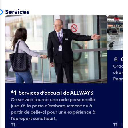
Services
Ch
Gracieu
chario
Pearso
Services d’accueil de ALLWAYS
Ce service fournit une aide personnelle
jusqu’à la porte d’embarquement ou à
partir de celle-ci pour une expérience à
l’aéroport sans heurt.
T1 —
T1 — A