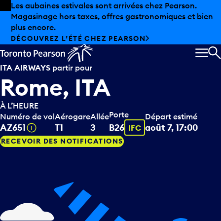
Skip to offers
Passer au contenu principal
Les aubaines estivales sont arrivées chez Pearson.
Magasinage hors taxes, offres gastronomiques et bien
plus encore.
DÉCOUVREZ L’ÉTÉ CHEZ PEARSON
MEN
R
ITA AIRWAYS
partir pour
Rome, ITA
À L’HEURE
Porte
Numéro de vol
Aérogare
Allée
Départ estimé
Infobulle
Infobulle
AZ651
T1
3
B26
août 7, 17:00
IFC
RECEVOIR DES NOTIFICATIONS