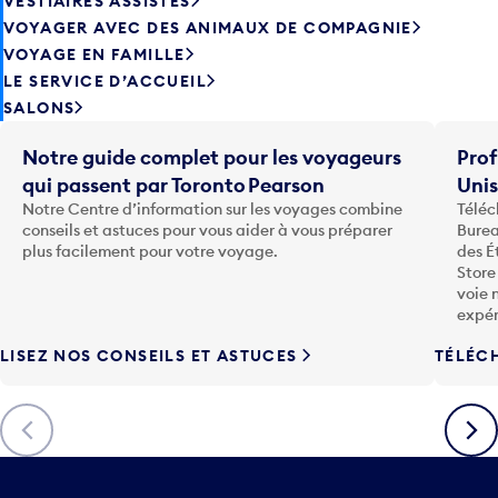
VESTIAIRES ASSISTÉS
VOYAGER AVEC DES ANIMAUX DE COMPAGNIE
VOYAGE EN FAMILLE
LE SERVICE D’ACCUEIL
SALONS
Notre guide complet pour les voyageurs
Prof
qui passent par Toronto Pearson
Uni
Notre Centre d’information sur les voyages combine
Téléc
conseils et astuces pour vous aider à vous préparer
Burea
plus facilement pour votre voyage.
des É
Store
voie 
expér
LISEZ NOS CONSEILS ET ASTUCES
TÉLÉC
Précédent
Suiva