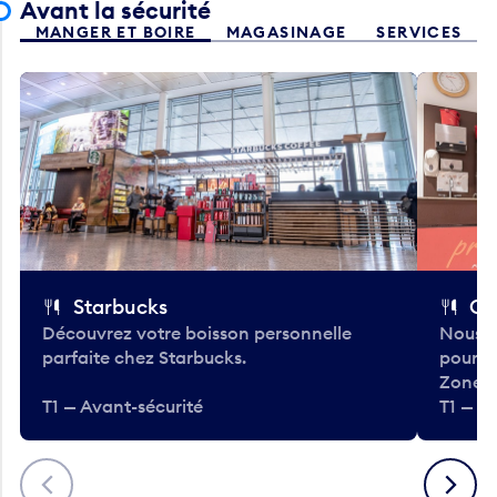
Avant la sécurité
MANGER ET BOIRE
MAGASINAGE
SERVICES
Starbucks
Co
Découvrez votre boisson personnelle
Nous a
parfaite chez Starbucks.
pour b
Zone.
T1 — Avant-sécurité
T1 — A
Précédent
Suivant