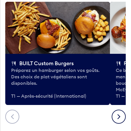
BUILT Custom Burgers
Fe
Préparez un hamburger selon vos goûts.
Ce bar
Des choix de plat végétaliens sont
menu d
disponibles.
bouché
McEwa
T1 — Après-sécurité (International)
T1 — Ap
Précédent
Suivant