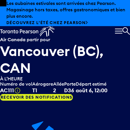
Skip to offers
Passer au contenu principal
Les aubaines estivales sont arrivées chez Pearson.
Magasinage hors taxes, offres gastronomiques et bien
plus encore.
DÉCOUVREZ L’ÉTÉ CHEZ PEARSON
MEN
R
Air Canada
partir pour
Vancouver (BC),
CAN
À L’HEURE
Numéro de vol
Aérogare
Allée
Porte
Départ estimé
Infobulle
AC111
T1
2
D36
août 6, 12:00
RECEVOIR DES NOTIFICATIONS