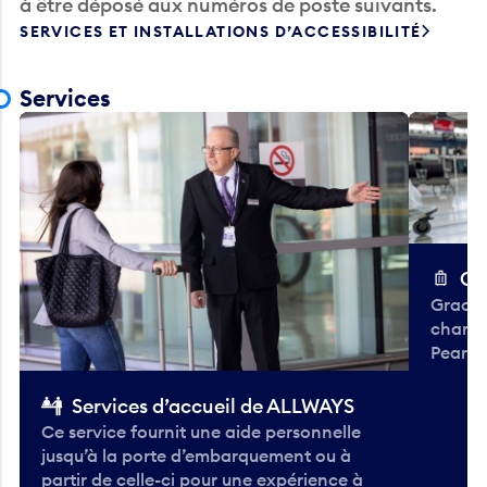
à être déposé aux numéros de poste suivants.
SERVICES ET INSTALLATIONS D’ACCESSIBILITÉ
Services
Ch
Gracieu
chario
Pearso
Services d’accueil de ALLWAYS
Ce service fournit une aide personnelle
jusqu’à la porte d’embarquement ou à
partir de celle-ci pour une expérience à