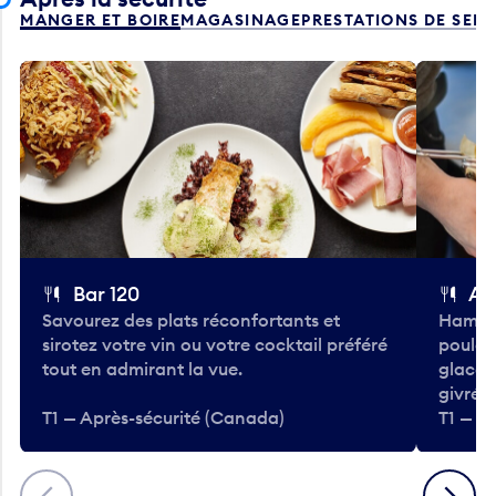
MANGER ET BOIRE
MAGASINAGE
PRESTATIONS DE SER
Bar 120
A
Savourez des plats réconfortants et
Hambur
sirotez votre vin ou votre cocktail préféré
poulet 
tout en admirant la vue.
glacée
givrées
T1 — Après-sécurité (Canada)
T1 — A
Précédent
Suivant