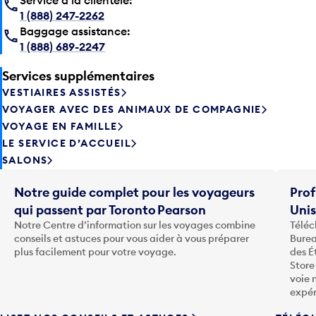
1 (888) 247-2262
Baggage assistance:
1 (888) 689-2247
Services supplémentaires
VESTIAIRES ASSISTÉS
VOYAGER AVEC DES ANIMAUX DE COMPAGNIE
VOYAGE EN FAMILLE
LE SERVICE D’ACCUEIL
SALONS
Notre guide complet pour les voyageurs
Prof
qui passent par Toronto Pearson
Uni
Notre Centre d’information sur les voyages combine
Téléc
conseils et astuces pour vous aider à vous préparer
Burea
plus facilement pour votre voyage.
des É
Store
voie 
expér