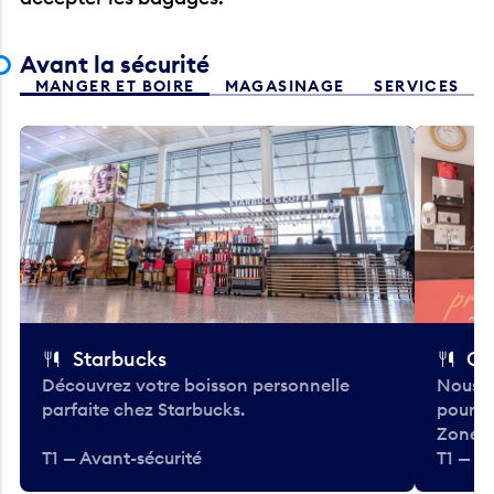
Avant la sécurité
MANGER ET BOIRE
MAGASINAGE
SERVICES
Starbucks
Co
Découvrez votre boisson personnelle
Nous a
parfaite chez Starbucks.
pour b
Zone.
T1 — Avant-sécurité
T1 — A