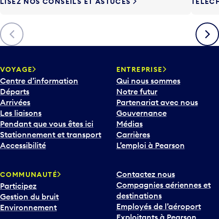
LISEZ NOS CONSEILS ET ASTUCES
TÉLÉC
Précédent
Suiva
VOYAGE
ENTREPRISE
Centre d’information
Qui nous sommes
Départs
Notre futur
Arrivées
Partenariat avec nous
Les liaisons
Gouvernance
Pendant que vous êtes ici
Médias
Stationnement et transport
Carrières
Accessibilité
L’emploi à Pearson
Contactez nous
COMMUNAUTÉ
Compagnies aériennes et
Participez
destinations
Gestion du bruit
Employés de l’aéroport
Environnement
Exploitants à Pearson