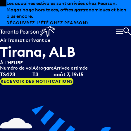
Skip to offers
Passer au contenu principal
Les aubaines estivales sont arrivées chez Pearson.
Magasinage hors taxes, offres gastronomiques et bien
plus encore.
DÉCOUVREZ L’ÉTÉ CHEZ PEARSON
MEN
R
Air Transat
arrivant de
Tirana, ALB
À L’HEURE
Numéro de vol
Aérogare
Arrivée estimée
TS423
T3
août 7, 19:15
RECEVOIR DES NOTIFICATIONS