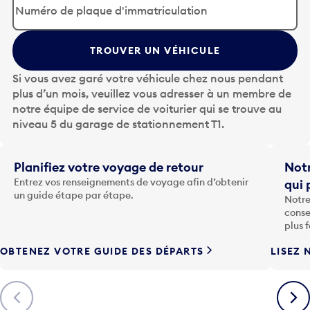
p
u
y
TROUVER UN VÉHICULE
e
z
Si vous avez garé votre véhicule chez nous pendant
s
plus d’un mois, veuillez vous adresser à un membre de
u
notre équipe de service de voiturier qui se trouve au
r
niveau 5 du garage de stationnement T1.
l
a
t
Planifiez votre voyage de retour
Notr
o
Entrez vos renseignements de voyage afin d’obtenir
qui 
u
un guide étape par étape.
Notre
c
conse
h
plus 
e
OBTENEZ VOTRE GUIDE DES DÉPARTS
LISEZ 
F
l
è
Précédent
Suiva
c