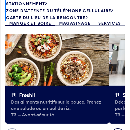
STATIONNEMENT
ZONE D’ATTENTE DU TÉLÉPHONE CELLULAIRE
CARTE DU LIEU DE LA RENCONTRE
MANGER ET BOIRE
MAGASINAGE
SERVICES
Freshii
St
Des aliments nutritifs sur le pouce. Prenez
Découv
une salade ou un bol de riz.
parfai
T3 — Avant-sécurité
T3 — A