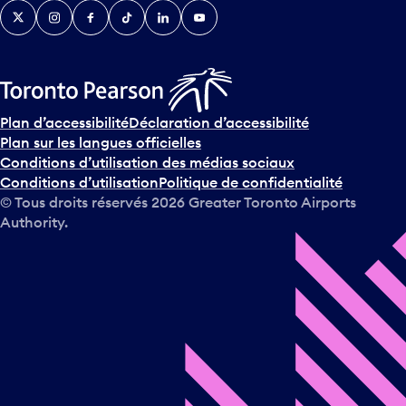
Twitter
Instagram
Facebook
TikTok
LinkedIn
YouTube
e
n
i
r
s
u
Plan d’accessibilité
Déclaration d’accessibilité
r
Plan sur les langues officielles
l
Conditions d’utilisation des médias sociaux
e
Conditions d’utilisation
Politique de confidentialité
c
© Tous droits réservés
2026
Greater Toronto Airports
a
Authority.
l
e
n
d
r
i
e
r
e