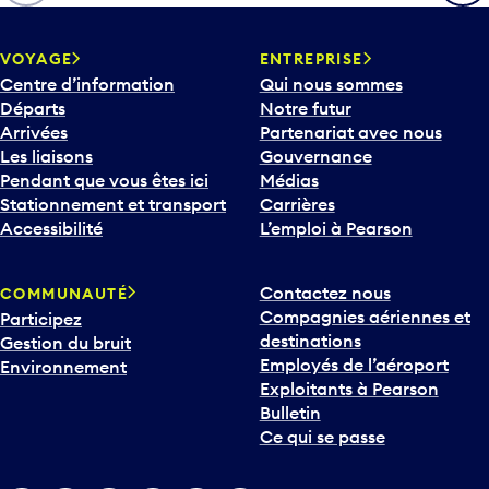
h
e
v
VOYAGE
ENTREPRISE
e
Centre d’information
Qui nous sommes
r
Départs
Notre futur
s
Arrivées
Partenariat avec nous
l
Les liaisons
Gouvernance
e
Pendant que vous êtes ici
Médias
b
Stationnement et transport
Carrières
a
Accessibilité
L’emploi à Pearson
s
p
Contactez nous
COMMUNAUTÉ
o
Compagnies aériennes et
Participez
u
destinations
Gestion du bruit
r
Employés de l’aéroport
Environnement
i
Exploitants à Pearson
n
Bulletin
t
Ce qui se passe
e
r
v