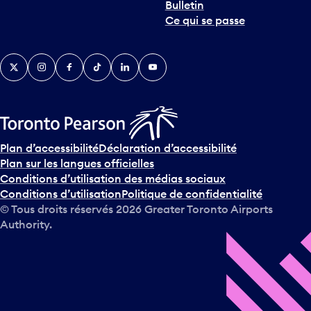
Bulletin
t
Ce qui se passe
e
r
v
Twitter
Instagram
Facebook
TikTok
LinkedIn
YouTube
e
n
i
r
s
u
Plan d’accessibilité
Déclaration d’accessibilité
r
Plan sur les langues officielles
l
Conditions d’utilisation des médias sociaux
e
Conditions d’utilisation
Politique de confidentialité
c
© Tous droits réservés
2026
Greater Toronto Airports
a
Authority.
l
e
n
d
r