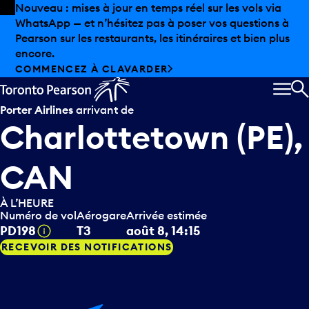
Skip to offers
Passer au contenu principal
Nouveau : mises à jour en temps réel sur les vols via
WhatsApp — et n’hésitez pas à poser vos questions à
Pearson sur les restaurants, les itinéraires et bien plus
encore.
COMMENCEZ À CLAVARDER
MEN
R
Porter Airlines
arrivant de
Charlottetown (PE),
CAN
À L’HEURE
Numéro de vol
Aérogare
Arrivée estimée
Infobulle
PD198
T3
août 8, 14:15
RECEVOIR DES NOTIFICATIONS