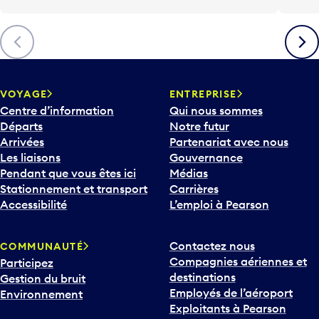
l
è
Précédent
Suiva
c
h
e
v
VOYAGE
ENTREPRISE
e
Centre d’information
Qui nous sommes
r
Départs
Notre futur
s
Arrivées
Partenariat avec nous
l
Les liaisons
Gouvernance
e
Pendant que vous êtes ici
Médias
b
Stationnement et transport
Carrières
a
Accessibilité
L’emploi à Pearson
s
p
Contactez nous
COMMUNAUTÉ
o
Compagnies aériennes et
Participez
u
destinations
Gestion du bruit
r
Employés de l’aéroport
Environnement
i
Exploitants à Pearson
n