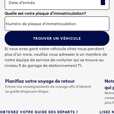
Date d’entrée
A
Quelle est votre plaque d’immatriculation?
p
p
u
y
TROUVER UN VÉHICULE
e
z
Si vous avez garé votre véhicule chez nous pendant
s
plus d’un mois, veuillez vous adresser à un membre de
u
notre équipe de service de voiturier qui se trouve au
r
niveau 5 du garage de stationnement T1.
l
a
t
Planifiez votre voyage de retour
Notr
o
Entrez vos renseignements de voyage afin d’obtenir
qui 
u
un guide étape par étape.
Notre
c
conse
h
plus 
e
OBTENEZ VOTRE GUIDE DES DÉPARTS
LISEZ 
F