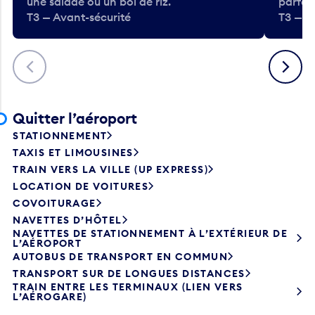
une salade ou un bol de riz.
parfai
T3 — Avant-sécurité
T3 — A
Précédent
Suivant
Quitter l’aéroport
STATIONNEMENT
TAXIS ET LIMOUSINES
TRAIN VERS LA VILLE (UP EXPRESS)
LOCATION DE VOITURES
COVOITURAGE
NAVETTES D’HÔTEL
NAVETTES DE STATIONNEMENT À L’EXTÉRIEUR DE
L’AÉROPORT
AUTOBUS DE TRANSPORT EN COMMUN
TRANSPORT SUR DE LONGUES DISTANCES
TRAIN ENTRE LES TERMINAUX (LIEN VERS
L’AÉROGARE)