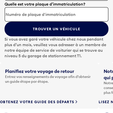
A
Quelle est votre plaque d’immatriculation?
p
p
u
y
TROUVER UN VÉHICULE
e
z
Si vous avez garé votre véhicule chez nous pendant
s
plus d’un mois, veuillez vous adresser à un membre de
u
notre équipe de service de voiturier qui se trouve au
r
niveau 5 du garage de stationnement T1.
l
a
t
Planifiez votre voyage de retour
Notr
o
Entrez vos renseignements de voyage afin d’obtenir
qui 
u
un guide étape par étape.
Notre
c
conse
h
plus 
e
OBTENEZ VOTRE GUIDE DES DÉPARTS
LISEZ 
F
l