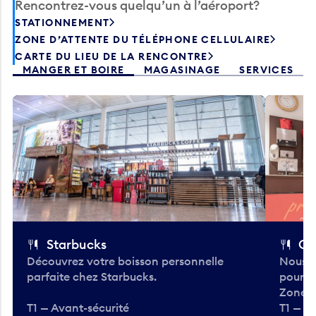
Rencontrez-vous quelqu’un à l’aéroport?
STATIONNEMENT
ZONE D’ATTENTE DU TÉLÉPHONE CELLULAIRE
CARTE DU LIEU DE LA RENCONTRE
MANGER ET BOIRE
MAGASINAGE
SERVICES
Starbucks
Co
Découvrez votre boisson personnelle
Nous a
parfaite chez Starbucks.
pour b
Zone.
T1 — Avant-sécurité
T1 — A