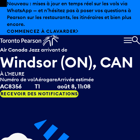
Skip to offers
Passer au contenu principal
Nouveau : mises à jour en temps réel sur les vols via
WhatsApp — et n’hésitez pas à poser vos questions à
Pearson sur les restaurants, les itinéraires et bien plus
encore.
COMMENCEZ À CLAVARDER
MEN
R
Air Canada Jazz
arrivant de
Windsor (ON), CAN
À L’HEURE
Numéro de vol
Aérogare
Arrivée estimée
AC8356
T1
août 8, 11:08
RECEVOIR DES NOTIFICATIONS