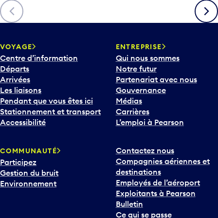
è
Précédent
Suiva
c
h
e
v
VOYAGE
ENTREPRISE
e
Centre d’information
Qui nous sommes
r
Départs
Notre futur
s
Arrivées
Partenariat avec nous
l
Les liaisons
Gouvernance
e
Pendant que vous êtes ici
Médias
b
Stationnement et transport
Carrières
a
Accessibilité
L’emploi à Pearson
s
p
Contactez nous
COMMUNAUTÉ
o
Compagnies aériennes et
Participez
u
destinations
Gestion du bruit
r
Employés de l’aéroport
Environnement
i
Exploitants à Pearson
n
Bulletin
t
Ce qui se passe
e