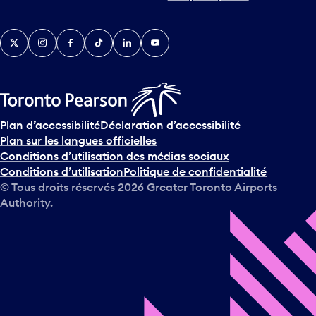
r
v
Twitter
Instagram
Facebook
TikTok
LinkedIn
YouTube
e
n
i
r
s
u
Plan d’accessibilité
Déclaration d’accessibilité
r
Plan sur les langues officielles
l
Conditions d’utilisation des médias sociaux
e
Conditions d’utilisation
Politique de confidentialité
c
© Tous droits réservés
2026
Greater Toronto Airports
a
Authority.
l
e
n
d
r
i
e