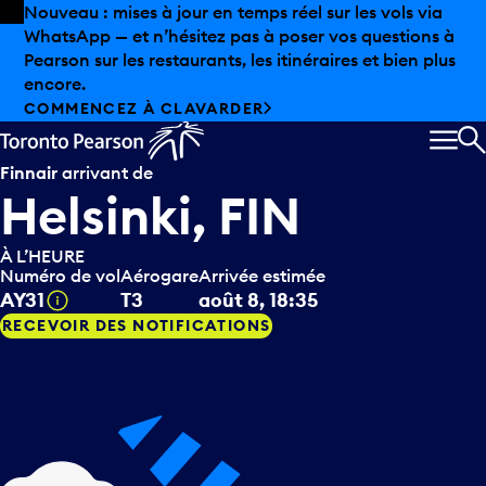
Skip to offers
Passer au contenu principal
Les aubaines estivales sont arrivées chez Pearson.
Magasinage hors taxes, offres gastronomiques et bien
plus encore.
DÉCOUVREZ L’ÉTÉ CHEZ PEARSON
MEN
R
Finnair
arrivant de
Helsinki, FIN
À L’HEURE
Numéro de vol
Aérogare
Arrivée estimée
Infobulle
AY31
T3
août 8, 18:35
RECEVOIR DES NOTIFICATIONS