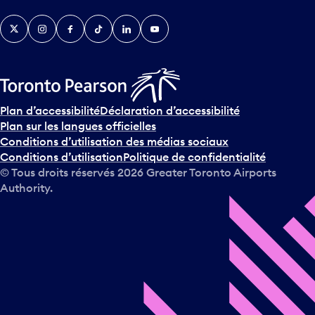
Twitter
Instagram
Facebook
TikTok
LinkedIn
YouTube
e
n
i
r
s
u
Plan d’accessibilité
Déclaration d’accessibilité
r
Plan sur les langues officielles
l
Conditions d’utilisation des médias sociaux
e
Conditions d’utilisation
Politique de confidentialité
c
© Tous droits réservés
2026
Greater Toronto Airports
a
Authority.
l
e
n
d
r
i
e
r
e