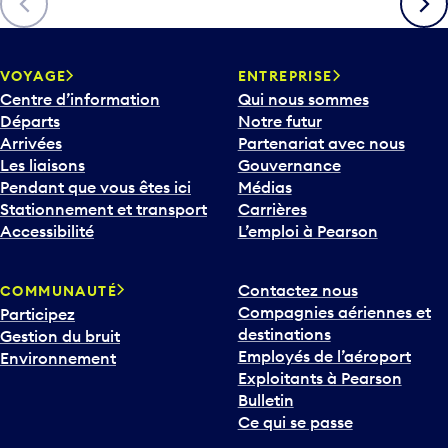
h
e
v
VOYAGE
ENTREPRISE
e
Centre d’information
Qui nous sommes
r
Départs
Notre futur
s
Arrivées
Partenariat avec nous
l
Les liaisons
Gouvernance
e
Pendant que vous êtes ici
Médias
b
Stationnement et transport
Carrières
a
Accessibilité
L’emploi à Pearson
s
p
Contactez nous
COMMUNAUTÉ
o
Compagnies aériennes et
Participez
u
destinations
Gestion du bruit
r
Employés de l’aéroport
Environnement
i
Exploitants à Pearson
n
Bulletin
t
Ce qui se passe
e
r
v