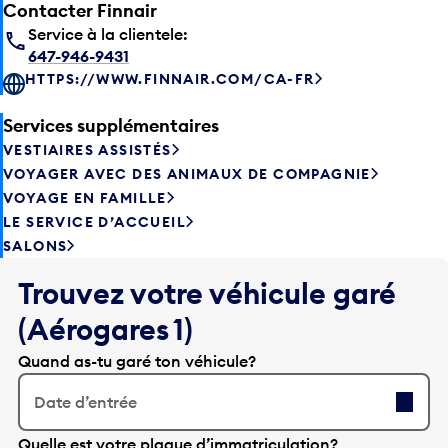
Service à la clientele:
647-946-9431
HTTPS://WWW.FINNAIR.COM/CA-FR
Services supplémentaires
VESTIAIRES ASSISTÉS
VOYAGER AVEC DES ANIMAUX DE COMPAGNIE
VOYAGE EN FAMILLE
LE SERVICE D’ACCUEIL
SALONS
Trouvez votre véhicule garé
(Aérogares 1)
Quand as-tu garé ton véhicule?
Date d’entrée
A
Quelle est votre plaque d’immatriculation?
p