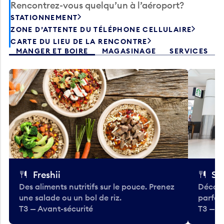
STATIONNEMENT
ZONE D’ATTENTE DU TÉLÉPHONE CELLULAIRE
CARTE DU LIEU DE LA RENCONTRE
MANGER ET BOIRE
MAGASINAGE
SERVICES
Freshii
St
Des aliments nutritifs sur le pouce. Prenez
Découv
une salade ou un bol de riz.
parfai
T3 — Avant-sécurité
T3 — A