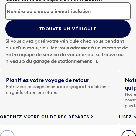
p
u
y
TROUVER UN VÉHICULE
e
z
Si vous avez garé votre véhicule chez nous pendant
s
plus d’un mois, veuillez vous adresser à un membre de
u
notre équipe de service de voiturier qui se trouve au
r
niveau 5 du garage de stationnement T1.
l
a
t
Planifiez votre voyage de retour
Notr
o
Entrez vos renseignements de voyage afin d’obtenir
qui 
u
un guide étape par étape.
Notre
c
conse
h
plus 
e
OBTENEZ VOTRE GUIDE DES DÉPARTS
LISEZ 
F
l
è
Précédent
Suiva
c