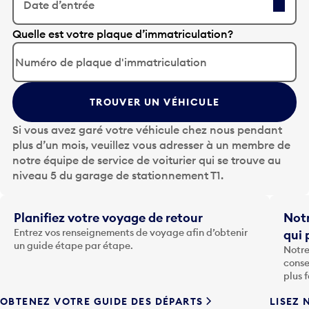
Date d’entrée
A
Quelle est votre plaque d’immatriculation?
p
p
u
y
TROUVER UN VÉHICULE
e
z
Si vous avez garé votre véhicule chez nous pendant
s
plus d’un mois, veuillez vous adresser à un membre de
u
notre équipe de service de voiturier qui se trouve au
r
niveau 5 du garage de stationnement T1.
l
a
t
Planifiez votre voyage de retour
Notr
o
Entrez vos renseignements de voyage afin d’obtenir
qui 
u
un guide étape par étape.
Notre
c
conse
h
plus 
e
OBTENEZ VOTRE GUIDE DES DÉPARTS
LISEZ 
F