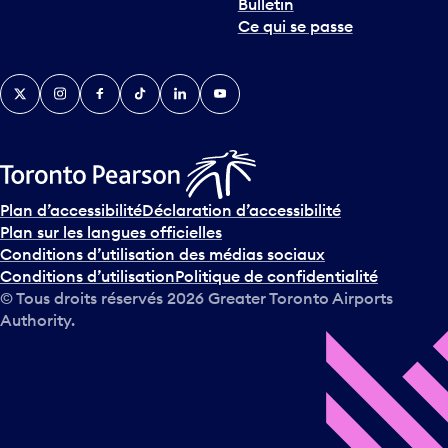
Bulletin
t
Ce qui se passe
e
r
v
Twitter
Instagram
Facebook
TikTok
LinkedIn
YouTube
e
n
i
r
s
u
Plan d’accessibilité
Déclaration d’accessibilité
r
Plan sur les langues officielles
l
Conditions d’utilisation des médias sociaux
e
Conditions d’utilisation
Politique de confidentialité
c
© Tous droits réservés
2026
Greater Toronto Airports
a
Authority.
l
e
n
d
r