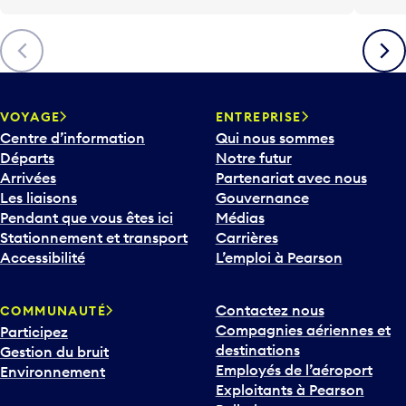
l
è
Précédent
Suiva
c
h
e
v
VOYAGE
ENTREPRISE
e
Centre d’information
Qui nous sommes
r
Départs
Notre futur
s
Arrivées
Partenariat avec nous
l
Les liaisons
Gouvernance
e
Pendant que vous êtes ici
Médias
b
Stationnement et transport
Carrières
a
Accessibilité
L’emploi à Pearson
s
p
Contactez nous
COMMUNAUTÉ
o
Compagnies aériennes et
Participez
u
destinations
Gestion du bruit
r
Employés de l’aéroport
Environnement
i
Exploitants à Pearson
n