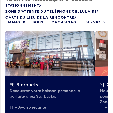
STATIONNEMENT
ZONE D’ATTENTE DU TÉLÉPHONE CELLULAIRE
CARTE DU LIEU DE LA RENCONTRE
MANGER ET BOIRE
MAGASINAGE
SERVICES
Starbucks
Co
Découvrez votre boisson personnelle
Nous a
parfaite chez Starbucks.
pour b
Zone.
T1 — Avant-sécurité
T1 — A