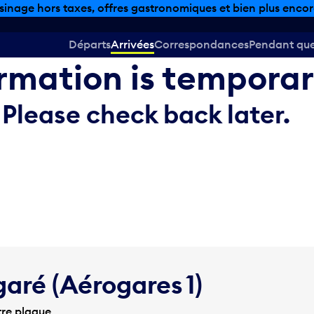
sinage hors taxes, offres gastronomiques et bien plus encor
Départs
Arrivées
Correspondances
Pendant que 
ormation is temporar
Please check back later.
garé (Aérogares 1)
tre plaque