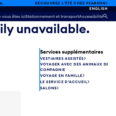
e.
DÉCOUVREZ L’ÉTÉ CHEZ PEARSON
ENGLISH
vous êtes ici
Stationnement et transport
Accessibilité
REC
ily unavailable.
Services supplémentaires
VESTIAIRES ASSISTÉS
VOYAGER AVEC DES ANIMAUX DE
COMPAGNIE
VOYAGE EN FAMILLE
LE SERVICE D’ACCUEIL
SALONS