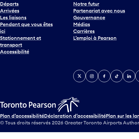
h
Départs
Notre futur
e
Arrivées
Partenariat avec nous
F
Les liaisons
Gouvernance
l
Pendant que vous êtes
Médias
è
ici
Carrières
c
Stationnement et
L’emploi à Pearson
h
transport
e
Accessibilité
v
e
r
Twitter
Instagram
Facebook
TikTok
Linked
Y
s
l
e
b
a
s
Plan d’accessibilité
Déclaration d’accessibilité
Plan sur les la
p
© Tous droits réservés
2026
Greater Toronto Airports Author
o
u