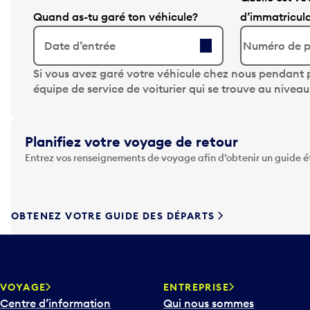
Quand as-tu garé ton véhicule?
d’immatricul
Date d’entrée
A
Si vous avez garé votre véhicule chez nous pendant p
p
équipe de service de voiturier qui se trouve au nivea
p
u
y
Planifiez votre voyage de retour
e
Entrez vos renseignements de voyage afin d’obtenir un guide 
z
s
u
r
OBTENEZ VOTRE GUIDE DES DÉPARTS
l
a
t
o
u
VOYAGE
ENTREPRISE
c
Centre d’information
Qui nous sommes