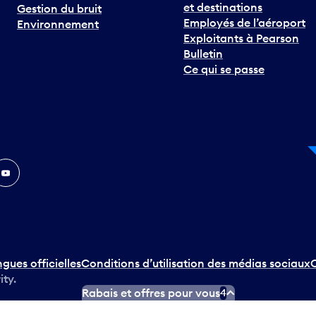
et destinations
Gestion du bruit
Employés de l’aéroport
Environnement
Exploitants à Pearson
Bulletin
Ce qui se passe
In
ouTube
ngues officielles
Conditions d’utilisation des médias sociaux
C
ity.
Rabais et offres pour vous
4