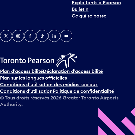
Exploitants à Pearson
n
Bulletin
t
Ce qui se passe
e
r
v
Twitter
Instagram
Facebook
TikTok
LinkedIn
YouTube
e
n
i
r
s
u
Plan d’accessibilité
Déclaration d’accessibilité
r
Plan sur les langues officielles
l
Conditions d’utilisation des médias sociaux
e
Conditions d’utilisation
Politique de confidentialité
c
© Tous droits réservés
2026
Greater Toronto Airports
a
Authority.
l
e
n
d