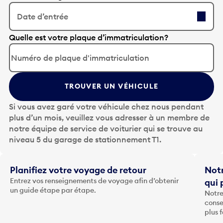
Date d’entrée
A
Quelle est votre plaque d’immatriculation?
p
p
u
y
TROUVER UN VÉHICULE
e
z
Si vous avez garé votre véhicule chez nous pendant
s
plus d’un mois, veuillez vous adresser à un membre de
u
notre équipe de service de voiturier qui se trouve au
r
niveau 5 du garage de stationnement T1.
l
a
t
Planifiez votre voyage de retour
Notr
o
Entrez vos renseignements de voyage afin d’obtenir
qui 
u
un guide étape par étape.
Notre
c
conse
h
plus 
e