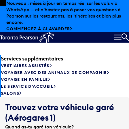
Skip to offers
Passer au contenu principal
Nouveau : mises à jour en temps réel sur les vols via
WhatsApp — et n’hésitez pas à poser vos questions à
Sorry, flight information is
Pearson sur les restaurants, les itinéraires et bien plus
encore.
temporarily unavailable.
COMMENCEZ À CLAVARDER
Please check back later.
MEN
R
Services supplémentaires
VESTIAIRES ASSISTÉS
VOYAGER AVEC DES ANIMAUX DE COMPAGNIE
VOYAGE EN FAMILLE
LE SERVICE D’ACCUEIL
SALONS
Trouvez votre véhicule garé
(Aérogares 1)
Quand as-tu garé ton véhicule?