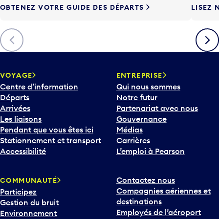
OBTENEZ VOTRE GUIDE DES DÉPARTS
LISEZ 
F
l
è
Précédent
Suiva
c
h
e
v
VOYAGE
ENTREPRISE
e
Centre d’information
Qui nous sommes
r
Départs
Notre futur
s
Arrivées
Partenariat avec nous
l
Les liaisons
Gouvernance
e
Pendant que vous êtes ici
Médias
b
Stationnement et transport
Carrières
a
Accessibilité
L’emploi à Pearson
s
p
Contactez nous
COMMUNAUTÉ
o
Compagnies aériennes et
Participez
u
destinations
Gestion du bruit
r
Employés de l’aéroport
Environnement
i