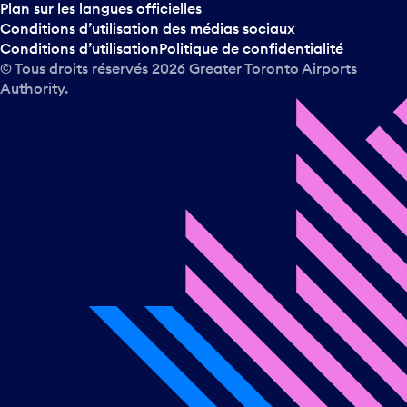
r
Plan sur les langues officielles
l
Conditions d’utilisation des médias sociaux
e
Conditions d’utilisation
Politique de confidentialité
c
© Tous droits réservés
2026
Greater Toronto Airports
a
Authority.
l
e
n
d
r
i
e
r
e
t
s
é
l
e
c
t