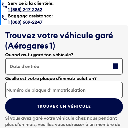
Service à la clientèle:
1 (888) 247-2262
Baggage assistance:
1 (888) 689-2247
Trouvez votre véhicule garé
(Aérogares 1)
Quand as-tu garé ton véhicule?
Date d’entrée
A
Quelle est votre plaque d’immatriculation?
p
p
u
y
TROUVER UN VÉHICULE
e
z
Si vous avez garé votre véhicule chez nous pendant
s
plus d’un mois, veuillez vous adresser à un membre de
u