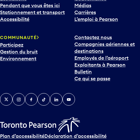
e
Pendant que vous êtes ici
Médias
b
Stationnement et transport
Carrières
a
Accessibilité
L’emploi à Pearson
s
p
Contactez nous
COMMUNAUTÉ
o
Compagnies aériennes et
Participez
u
destinations
Gestion du bruit
r
Employés de l’aéroport
Environnement
i
Exploitants à Pearson
n
Bulletin
t
Ce qui se passe
e
r
v
Twitter
Instagram
Facebook
TikTok
LinkedIn
YouTube
e
n
i
r
s
u
Plan d’accessibilité
Déclaration d’accessibilité