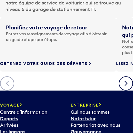
notre équipe de service de voiturier qui se trouve au
r
niveau 5 du garage de stationnement T1.
l
a
t
Planifiez votre voyage de retour
Notr
o
Entrez vos renseignements de voyage afin d’obtenir
qui 
u
un guide étape par étape.
Notre
c
conse
h
plus 
e
OBTENEZ VOTRE GUIDE DES DÉPARTS
LISEZ 
F
l
è
Précédent
Suiva
c
h
e
v
VOYAGE
ENTREPRISE
e
Centre d’information
Qui nous sommes
r
Départs
Notre futur
s
Arrivées
Partenariat avec nous
l
Les liaisons
Gouvernance