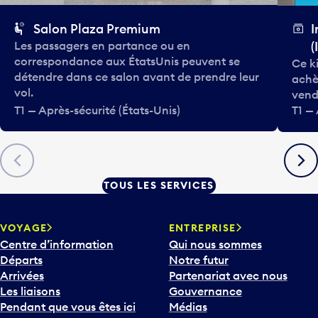
Salon Plaza Premium
I
Les passagers en partance ou en
(
correspondance aux États­Unis peuvent se
Ce k
détendre dans ce salon avant de prendre leur
achè
vol.
vend
T1 — Après-sécurité (États-Unis)
T1 — 
Précédent
Suiva
TOUS LES SERVICES
VOYAGE
ENTREPRISE
Centre d’information
Qui nous sommes
Départs
Notre futur
Arrivées
Partenariat avec nous
Les liaisons
Gouvernance
Pendant que vous êtes ici
Médias