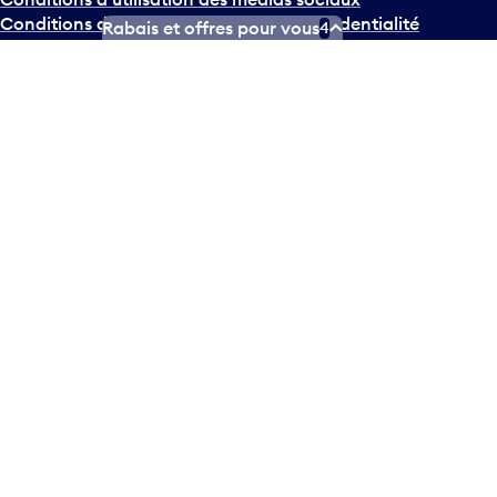
Conditions d’utilisation
Politique de confidentialité
Rabais et offres pour vous
4
© Tous droits réservés
2026
Greater Toronto Airports
Authority.