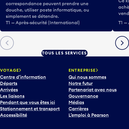
Ce k
correspondance peuvent prendre une
achè
douche, utiliser poste informatique, ou
vend
simplement se détendre.
T1 — Après-sécurité (International)
T1 — 
Précédent
Suiva
TOUS LES SERVICES
VOYAGE
ENTREPRISE
Centre d’information
Qui nous sommes
Départs
Notre futur
Arrivées
Partenariat avec nous
Les liaisons
Gouvernance
Pendant que vous êtes ici
Médias
Stationnement et transport
Carrières
Accessibilité
L’emploi à Pearson