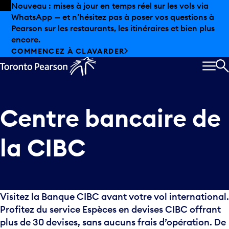
Skip to offers
Passer au contenu principal
Nouveau : mises à jour en temps réel sur les vols via
WhatsApp — et n’hésitez pas à poser vos questions à
Pearson sur les restaurants, les itinéraires et bien plus
encore.
COMMENCEZ À CLAVARDER
MEN
R
Centre bancaire de
la CIBC
Visitez la Banque CIBC avant votre vol international.
Profitez du service Espèces en devises CIBC offrant
plus de 30 devises, sans aucuns frais d’opération. De