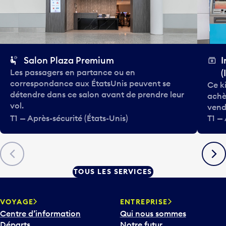
Salon Plaza Premium
I
Les passagers en partance ou en
(
correspondance aux États­Unis peuvent se
Ce k
détendre dans ce salon avant de prendre leur
achè
vol.
vend
T1 — Après-sécurité (États-Unis)
T1 — 
Précédent
Suiva
TOUS LES SERVICES
VOYAGE
ENTREPRISE
Centre d’information
Qui nous sommes
Départs
Notre futur