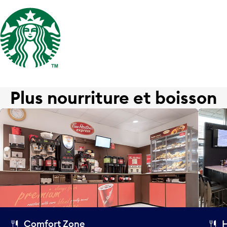
Plus nourriture et boisson
Comfort Zone
H