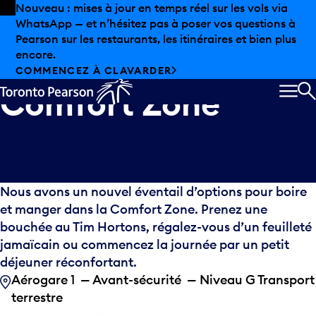
Skip to offers
Passer au contenu principal
Nouveau : mises à jour en temps réel sur les vols via
WhatsApp — et n’hésitez pas à poser vos questions à
Pearson sur les restaurants, les itinéraires et bien plus
encore.
COMMENCEZ À CLAVARDER
Comfort Zone
MEN
R
Nous avons un nouvel éventail d’options pour boire
et manger dans la Comfort Zone. Prenez une
bouchée au Tim Hortons, régalez-vous d’un feuilleté
jamaïcain ou commencez la journée par un petit
déjeuner réconfortant.
Aérogare 1 — Avant-sécurité — Niveau G Transport
terrestre