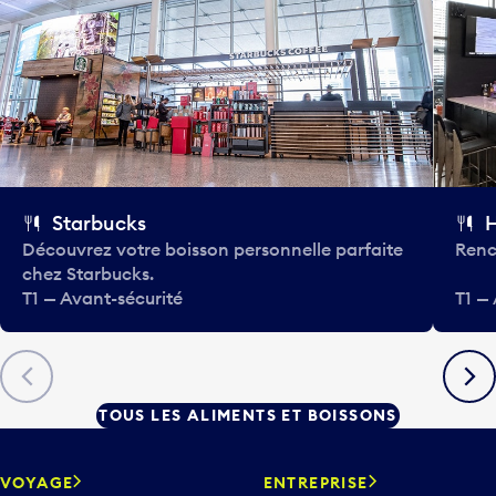
Starbucks
H
Découvrez votre boisson personnelle parfaite
Renc
chez Starbucks.
T1 — Avant-sécurité
T1 —
Précédent
Suiva
TOUS LES ALIMENTS ET BOISSONS
VOYAGE
ENTREPRISE