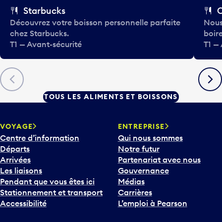
Starbucks
Découvrez votre boisson personnelle parfaite
Nous
chez Starbucks.
boir
T1 — Avant-sécurité
T1 —
Précédent
Suiva
TOUS LES ALIMENTS ET BOISSONS
VOYAGE
ENTREPRISE
Centre d’information
Qui nous sommes
Départs
Notre futur
Arrivées
Partenariat avec nous
Les liaisons
Gouvernance
Pendant que vous êtes ici
Médias
Stationnement et transport
Carrières
Accessibilité
L’emploi à Pearson