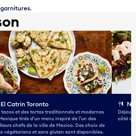
 garnitures.
son
El Catrin Toronto
No
 tacos et des tortas traditionnels et modernes
Déjeune
Mexique tirés d’un menu inspiré de l’un des
côté de 
lleurs chefs de la ville de Mexico. Des choix de
ts végétariens et sans gluten sont disponibles.