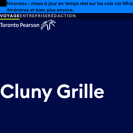
Skip to offers
Passer au contenu principal
Nouveau : mises à jour en temps réel sur les vols via Wha
itinéraires et bien plus encore.
VOYAGE
ENTREPRISE
RÉDACTION
Cluny Grille