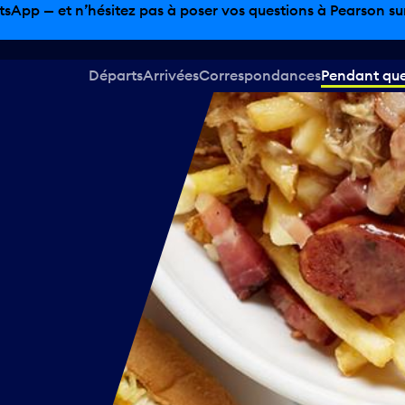
tsApp — et n’hésitez pas à poser vos questions à Pearson sur 
Départs
Arrivées
Correspondances
Pendant que 