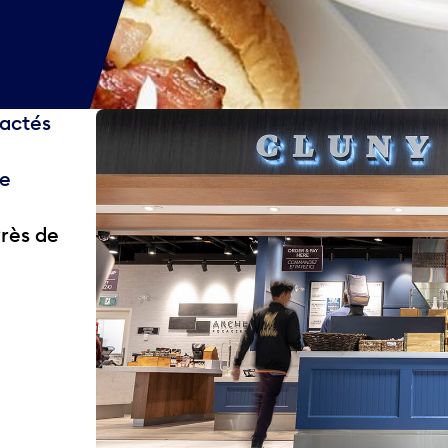
ractés
se
Près de