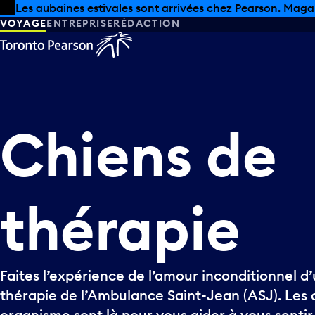
Skip to offers
Passer au contenu principal
Les aubaines estivales sont arrivées chez Pearson. Maga
VOYAGE
ENTREPRISE
RÉDACTION
Chiens
de
thérapie
Faites l’expérience de l’amour inconditionnel d
thérapie de l’Ambulance Saint-Jean (ASJ). Les 
organisme sont là pour vous aider à vous sentir