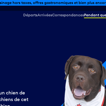
sinage hors taxes, offres gastronomiques et bien plus encor
Départs
Arrivées
Correspondances
Pendant que 
’un chien de
chiens de cet
 bien