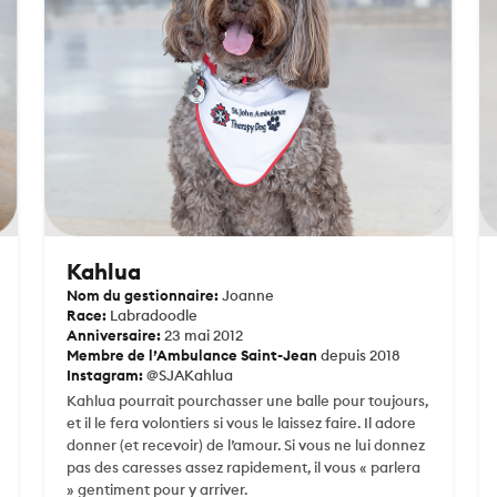
Kahlua
Nom du gestionnaire:
Joanne
Race:
Labradoodle
Anniversaire:
23 mai 2012
Membre de l’Ambulance Saint-Jean
depuis 2018
Instagram:
@SJAKahlua
Kahlua pourrait pourchasser une balle pour toujours,
et il le fera volontiers si vous le laissez faire. Il adore
donner (et recevoir) de l’amour. Si vous ne lui donnez
pas des caresses assez rapidement, il vous « parlera
» gentiment pour y arriver.