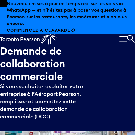
Skip to offers
Passer au contenu principal
Nouveau : mises à jour en temps réel sur les vols via
WhatsApp — et n’hésitez pas à poser vos questions à
Pearson sur les restaurants, les itinéraires et bien plus
encore.
COMMENCEZ À CLAVARDER
MEN
R
Demande
de
collaboration
commerciale
Si vous souhaitez exploiter votre
entreprise à l’Aéroport Pearson,
remplissez et soumettez cette
demande de collaboration
commerciale (DCC).