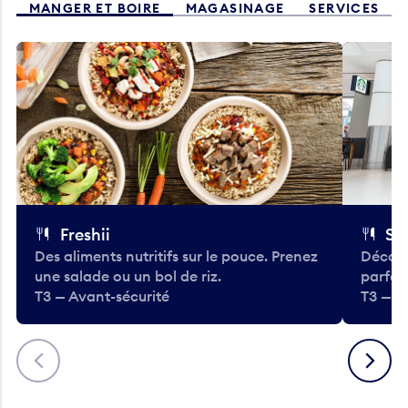
MANGER ET BOIRE
MAGASINAGE
SERVICES
Freshii
St
Des aliments nutritifs sur le pouce. Prenez
Découv
une salade ou un bol de riz.
parfai
T3 — Avant-sécurité
T3 — A
Précédent
Suivant