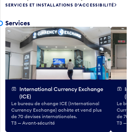
SERVICES ET INSTALLATIONS D’ACCESSIBILITÉ
Services
International Currency Exchange
In
(ICE)
(IC
Le bureau de change ICE (International
Le bur
Currency Exchange) achète et vend plus
Curren
de 70 devises internationales.
de 70 
T3 — Avant-sécurité
T3 — A