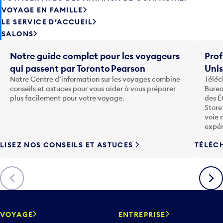
VOYAGE EN FAMILLE
LE SERVICE D’ACCUEIL
SALONS
Notre guide complet pour les voyageurs
Prof
qui passent par Toronto Pearson
Uni
Notre Centre d’information sur les voyages combine
Téléc
conseils et astuces pour vous aider à vous préparer
Burea
plus facilement pour votre voyage.
des É
Store
voie 
expér
LISEZ NOS CONSEILS ET ASTUCES
TÉLÉC
Précédent
Suiva
VOYAGE
ENTREPRISE