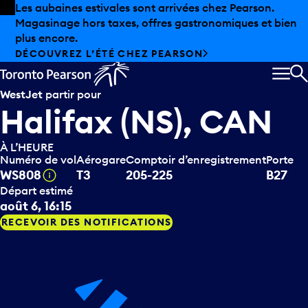
Skip to offers
Passer au contenu principal
Les aubaines estivales sont arrivées chez Pearson.
Magasinage hors taxes, offres gastronomiques et bien
plus encore.
DÉCOUVREZ L’ÉTÉ CHEZ PEARSON
MEN
R
WestJet
partir pour
Halifax (NS), CAN
À L’HEURE
Numéro de vol
Aérogare
Comptoir d’enregistrement
Porte
Infobulle
WS808
T3
205-225
B27
Départ estimé
août 6, 16:15
RECEVOIR DES NOTIFICATIONS