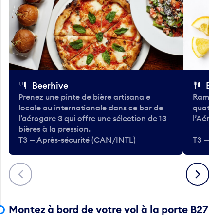
Beerhive
Bo
Prenez une pinte de bière artisanale
Ramass
locale ou internationale dans ce bar de
quatre
l’aérogare 3 qui offre une sélection de 13
l’Aéro
bières à la pression.
T3 — Après-sécurité (CAN/INTL)
T3 — A
Précédent
Suivant
Montez à bord de votre vol à la porte B27