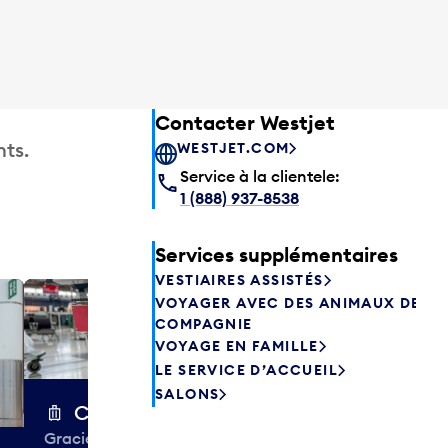
Contacter Westjet
ts.
WESTJET.COM
Service à la clientele:
1 (888) 937-8538
Services supplémentaires
VESTIAIRES ASSISTÉS
VOYAGER AVEC DES ANIMAUX DE
Excess 
COMPAGNIE
Entreposez en 
VOYAGE EN FAMILLE
sacs ou votre
LE SERVICE D’ACCUEIL
quelques heur
SALONS
semaines. Offr
Chariots à bagages
colis et de tr
Gracieuseté de la CIBC,
à destination 