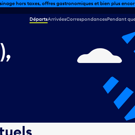
sinage hors taxes, offres gastronomiques et bien plus encor
Départs
Arrivées
Correspondances
Pendant que 
),
tuels