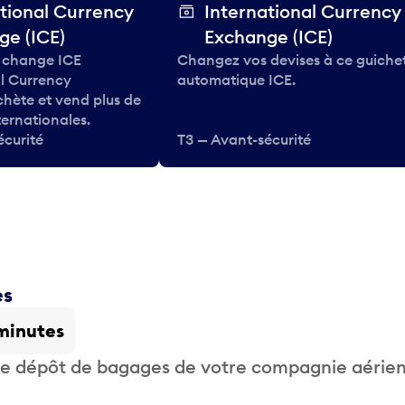
tional Currency
International Currency
ge (ICE)
Exchange (ICE)
 change ICE
Changez vos devises à ce guiche
al Currency
automatique ICE.
hète et vend plus de
ternationales.
écurité
T3 — Avant-sécurité
es
minutes
 de dépôt de bagages de votre compagnie aérie