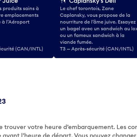
 Juice
Caplansky's Deli
 produits sains à
Le chef torontois, Zane
tre emplacements
Caplansky, vous propose de la
 à l’Aéroport
nourriture de l’âme juive. Essayez
un bagel avec un sandwich au lo
ou un fameux sandwich à la
viande fumée.
écurité (CAN/INTL)
T3 — Après-sécurité (CAN/INTL)
23
de trouver votre heure d’embarquement. Les c
 avant l’heure de départ. Vous pouvez changer