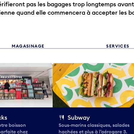
ifieront pas les bagages trop longtemps avant
rienne quand elle commencera à accepter les b
MAGASINAGE
SERVICES
cks
Subway
tre boisson
Sous-marins classiques, salades
parfaite chez
hachées et plus à l’aérogare 3.