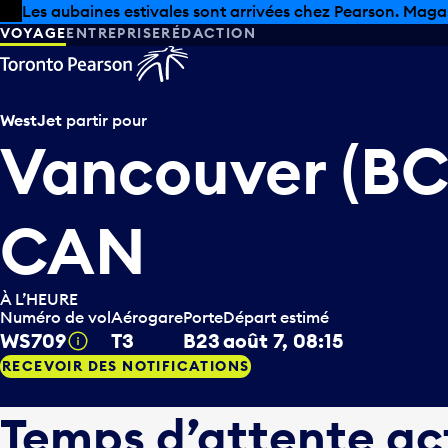
Skip to offers
Passer au contenu principal
Les aubaines estivales sont arrivées chez Pearson. Maga
VOYAGE
ENTREPRISE
RÉDACTION
WestJet
partir pour
Vancouver (BC
CAN
À L’HEURE
Numéro de vol
Aérogare
Porte
Départ estimé
WS709
T3
B23
août 7, 08:15
Infobulle
RECEVOIR DES NOTIFICATIONS
Temps d’attente ac