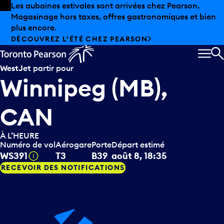
Skip to offers
Passer au contenu principal
Les aubaines estivales sont arrivées chez Pearson.
Magasinage hors taxes, offres gastronomiques et bien
plus encore.
DÉCOUVREZ L’ÉTÉ CHEZ PEARSON
MEN
R
WestJet
partir pour
Winnipeg (MB),
CAN
À L’HEURE
Numéro de vol
Aérogare
Porte
Départ estimé
Infobulle
WS391
T3
B39
août 8, 18:35
RECEVOIR DES NOTIFICATIONS