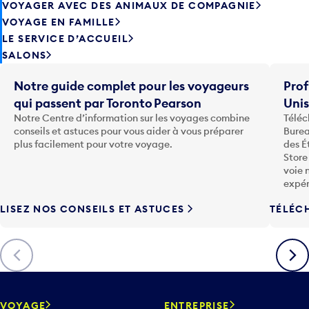
VOYAGER AVEC DES ANIMAUX DE COMPAGNIE
VOYAGE EN FAMILLE
LE SERVICE D’ACCUEIL
SALONS
Notre guide complet pour les voyageurs
Prof
qui passent par Toronto Pearson
Uni
Notre Centre d’information sur les voyages combine
Téléc
conseils et astuces pour vous aider à vous préparer
Burea
plus facilement pour votre voyage.
des É
Store
voie 
expér
LISEZ NOS CONSEILS ET ASTUCES
TÉLÉC
Précédent
Suiva
VOYAGE
ENTREPRISE