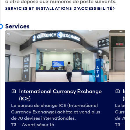
à être déposé aux numéros de poste suivants.
SERVICES ET INSTALLATIONS D’ACCESSIBILITÉ
Services
International Currency Exchange
In
(ICE)
(IC
Le bureau de change ICE (International
Le bur
Currency Exchange) achète et vend plus
Curren
de 70 devises internationales.
de 70 
T3 — Avant-sécurité
T3 — A