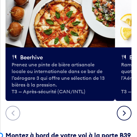
Beerhive
Bo
Prenez une pinte de bière artisanale
Ramass
locale ou internationale dans ce bar de
quatre
l’aérogare 3 qui offre une sélection de 13
l’Aéro
bières à la pression.
T3 — Après-sécurité (CAN/INTL)
T3 — A
Précédent
Suivant
Montez à bord de votre vol à la porte B39