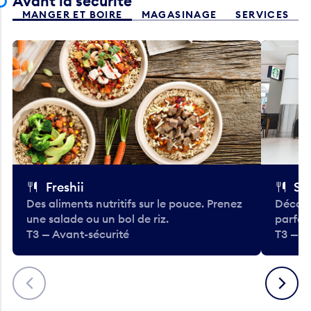
Avant la sécurité
MANGER ET BOIRE
MAGASINAGE
SERVICES
Freshii
St
Des aliments nutritifs sur le pouce. Prenez
Découv
une salade ou un bol de riz.
parfai
T3 — Avant-sécurité
T3 — A
Précédent
Suivant