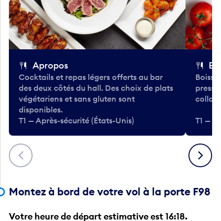
Apropos
Bo
Cocktails et repas légers offerts au bar
Boisso
des deux côtés du hall. Des choix de plats
pressé
végétariens et sans gluten sont
collati
disponibles.
T1 — Après-sécurité (États-Unis)
T1 — Ap
Précédent
Suivant
Montez à bord de votre vol à la porte F98
Votre heure de départ estimative est 16:18.