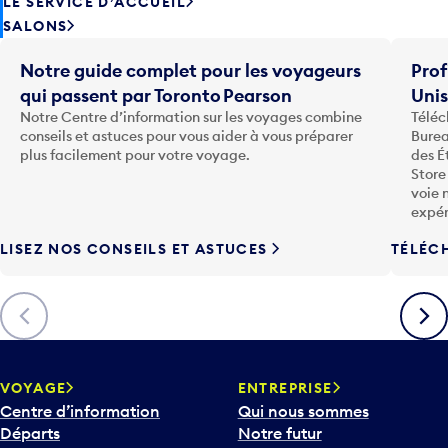
LE SERVICE D’ACCUEIL
SALONS
Notre guide complet pour les voyageurs
Prof
qui passent par Toronto Pearson
Uni
Notre Centre d’information sur les voyages combine
Téléc
conseils et astuces pour vous aider à vous préparer
Burea
plus facilement pour votre voyage.
des É
Store
voie 
expér
LISEZ NOS CONSEILS ET ASTUCES
TÉLÉC
Précédent
Suiva
VOYAGE
ENTREPRISE
Centre d’information
Qui nous sommes
Départs
Notre futur