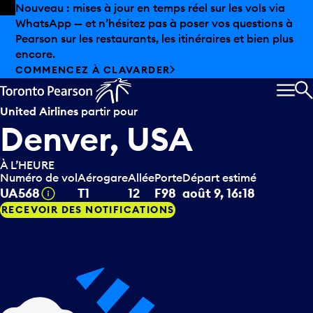
Skip to offers
Passer au contenu principal
Nouveau : mises à jour en temps réel sur les vols via
WhatsApp — et n’hésitez pas à poser vos questions à
Pearson sur les restaurants, les itinéraires et bien plus
encore.
COMMENCEZ À CLAVARDER
MEN
R
United Airlines
partir pour
Denver, USA
À L’HEURE
Numéro de vol
Aérogare
Allée
Porte
Départ estimé
Infobulle
UA568
T1
12
F98
août 9, 16:18
RECEVOIR DES NOTIFICATIONS