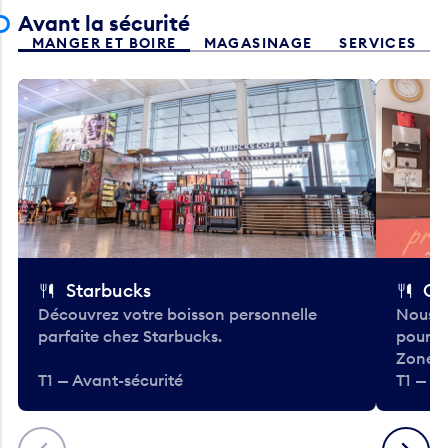
Avant la sécurité
MANGER ET BOIRE
MAGASINAGE
SERVICES
Starbucks
Co
Découvrez votre boisson personnelle
Nous a
parfaite chez Starbucks.
pour b
Zone.
T1 — Avant-sécurité
T1 — A
Précédent
Suivant