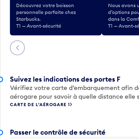
Découvrez votre boisson
Nous avons u
personnelle parfaite chez
d’options po
Starbucks.
dans la Comf
T1 — Avant-sécurité
T1 — Avant-sé
Précédent
Suivez les indications des portes F
Vérifiez votre carte d’embarquement afin de
aérogare pour savoir à quelle distance elle 
CARTE DE L’AÉROGARE 1
Passer le contrôle de sécurité