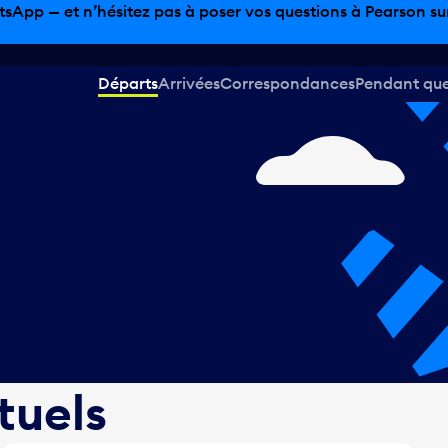
sinage hors taxes, offres gastronomiques et bien plus encor
Départs
Arrivées
Correspondances
Pendant que 
tuels