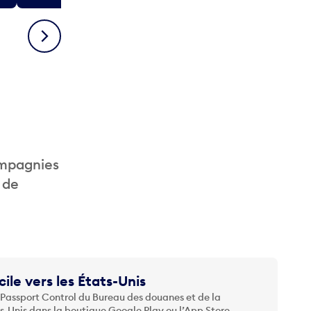
Suivant
ompagnies
 de
cile vers les États-Unis
 Passport Control du Bureau des douanes et de la
ts-Unis dans la boutique Google Play ou l’App Store