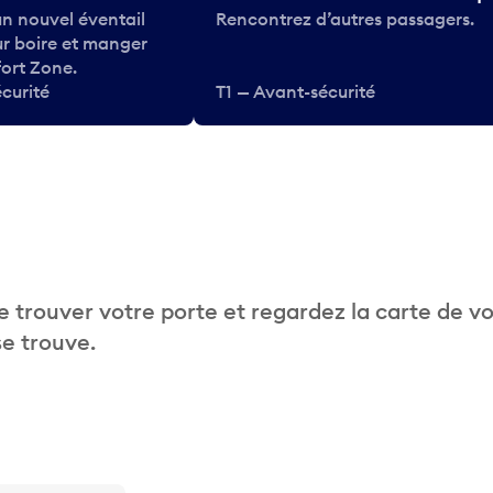
n nouvel éventail
Rencontrez d’autres passagers.
ur boire et manger
ort Zone.
curité
T1 — Avant-sécurité
 trouver votre porte et regardez la carte de v
se trouve.