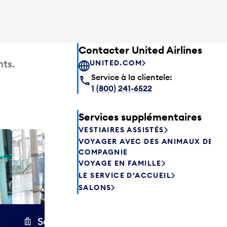
Contacter United Airlines
ts.
UNITED.COM
Service à la clientele:
1 (800) 241-6522
Services supplémentaires
VESTIAIRES ASSISTÉS
VOYAGER AVEC DES ANIMAUX DE
Salon P
COMPAGNIE
Les passagers
VOYAGE EN FAMILLE
Canada peuve
LE SERVICE D’ACCUEIL
avant de prend
SALONS
savourer une 
aliments frais.
Secure Wrap