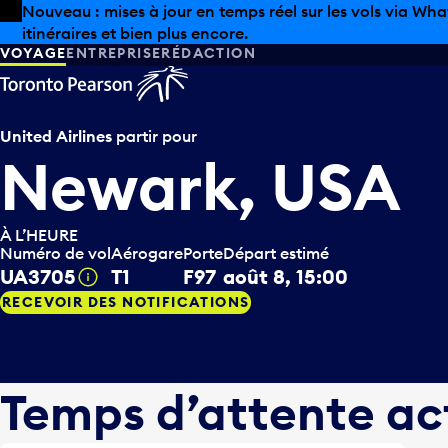
Skip to offers
Passer au contenu principal
Les aubaines estivales sont arrivées chez Pearson. Maga
VOYAGE
ENTREPRISE
RÉDACTION
United Airlines
partir pour
Newark, USA
À L’HEURE
Numéro de vol
Aérogare
Porte
Départ estimé
UA3705
T1
F97
août 8, 15:00
Infobulle
RECEVOIR DES NOTIFICATIONS
Temps d’attente ac