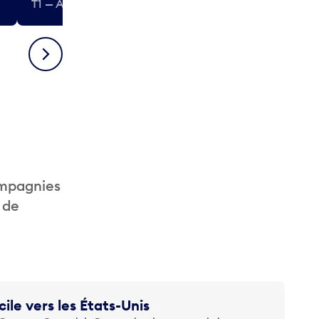
T1 — Après-sécurité (États-Unis)
T1 — Après-séc
Suivant
ompagnies
 de
cile vers les États-Unis