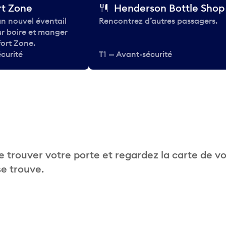
t Zone
Henderson Bottle Shop
n nouvel éventail
Rencontrez d’autres passagers.
ur boire et manger
ort Zone.
curité
T1 — Avant-sécurité
 trouver votre porte et regardez la carte de v
se trouve.