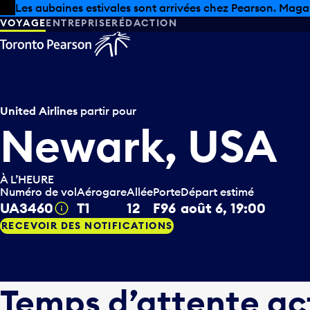
Skip to offers
Passer au contenu principal
Les aubaines estivales sont arrivées chez Pearson. Maga
VOYAGE
ENTREPRISE
RÉDACTION
United Airlines
partir pour
Newark, USA
À L’HEURE
Numéro de vol
Aérogare
Allée
Porte
Départ estimé
UA3460
T1
12
F96
août 6, 19:00
Infobulle
RECEVOIR DES NOTIFICATIONS
Temps d’attente ac