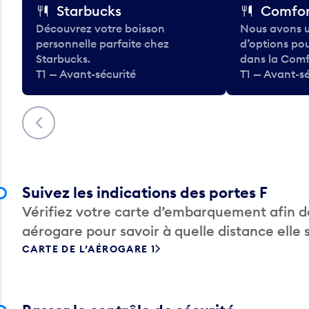
Starbucks
Comfor
Découvrez votre boisson
Nous avons u
personnelle parfaite chez
d’options po
Starbucks.
dans la Comf
T1 — Avant-sécurité
T1 — Avant-sé
Précédent
Suivez les indications des portes F
Vérifiez votre carte d’embarquement afin de
aérogare pour savoir à quelle distance elle 
CARTE DE L’AÉROGARE 1