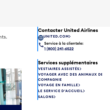
Contacter United Airlines
ts.
UNITED.COM
Service à la clientele:
1 (800) 241-6522
Services supplémentaires
VESTIAIRES ASSISTÉS
VOYAGER AVEC DES ANIMAUX DE
Salon P
COMPAGNIE
Les passagers
VOYAGE EN FAMILLE
Canada peuve
LE SERVICE D’ACCUEIL
avant de prend
SALONS
savourer une 
aliments frais.