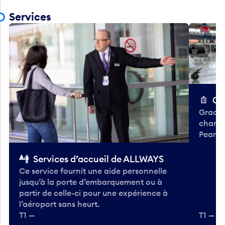
Services
Ch
Gracieu
chario
Pearso
Services d’accueil de ALLWAYS
Ce service fournit une aide personnelle
jusqu’à la porte d’embarquement ou à
partir de celle-ci pour une expérience à
l’aéroport sans heurt.
T1 —
T1 — A