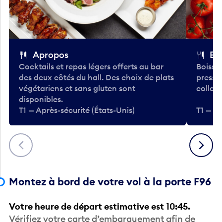
Apropos
Bo
Cocktails et repas légers offerts au bar
Boisso
des deux côtés du hall. Des choix de plats
pressé
végétariens et sans gluten sont
collati
disponibles.
T1 — Après-sécurité (États-Unis)
T1 — Ap
Précédent
Suivant
Montez à bord de votre vol à la porte F96
Votre heure de départ estimative est 10:45.
Vérifiez votre carte d’embarquement afin de