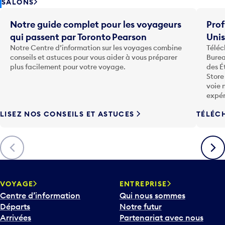
SALONS
Notre guide complet pour les voyageurs
Prof
qui passent par Toronto Pearson
Uni
Notre Centre d’information sur les voyages combine
Téléc
conseils et astuces pour vous aider à vous préparer
Burea
plus facilement pour votre voyage.
des É
Store
voie 
expér
LISEZ NOS CONSEILS ET ASTUCES
TÉLÉC
Précédent
Suiva
VOYAGE
ENTREPRISE
Centre d’information
Qui nous sommes
Départs
Notre futur
Arrivées
Partenariat avec nous