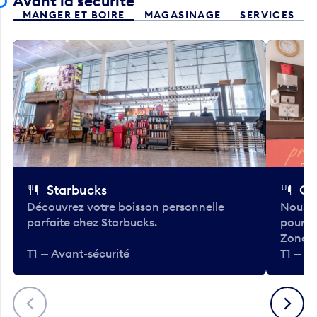
Avant la sécurité
MANGER ET BOIRE
MAGASINAGE
SERVICES
Starbucks
Co
Découvrez votre boisson personnelle
Nous a
parfaite chez Starbucks.
pour b
Zone.
T1 — Avant-sécurité
T1 — A
Précédent
Suivant