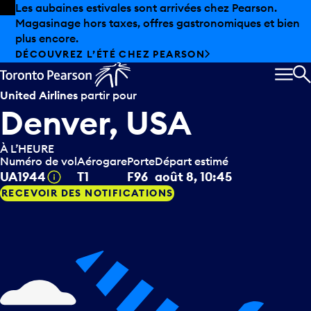
Skip to offers
Passer au contenu principal
Les aubaines estivales sont arrivées chez Pearson.
Magasinage hors taxes, offres gastronomiques et bien
plus encore.
DÉCOUVREZ L’ÉTÉ CHEZ PEARSON
MEN
R
United Airlines
partir pour
Denver, USA
À L’HEURE
Numéro de vol
Aérogare
Porte
Départ estimé
Infobulle
UA1944
T1
F96
août 8, 10:45
RECEVOIR DES NOTIFICATIONS