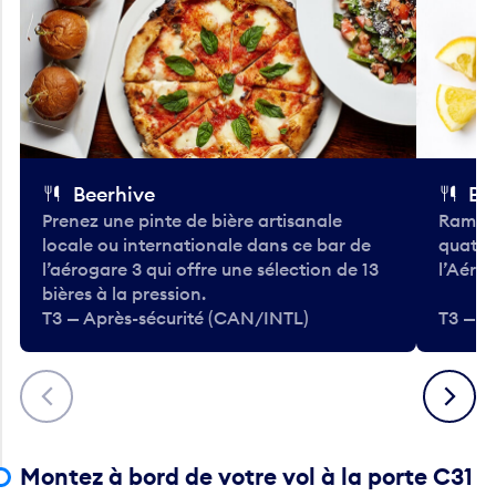
Beerhive
Bo
Prenez une pinte de bière artisanale
Ramass
locale ou internationale dans ce bar de
quatre
l’aérogare 3 qui offre une sélection de 13
l’Aéro
bières à la pression.
T3 — Après-sécurité (CAN/INTL)
T3 — A
Précédent
Suivant
Montez à bord de votre vol à la porte C31