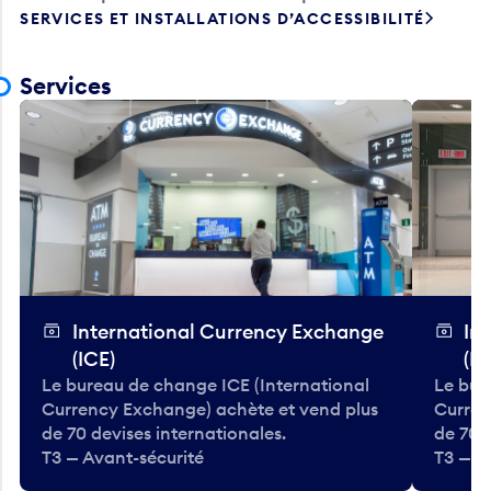
SERVICES ET INSTALLATIONS D’ACCESSIBILITÉ
Services
International Currency Exchange
In
(ICE)
(IC
Le bureau de change ICE (International
Le bur
Currency Exchange) achète et vend plus
Curren
de 70 devises internationales.
de 70 
T3 — Avant-sécurité
T3 — A