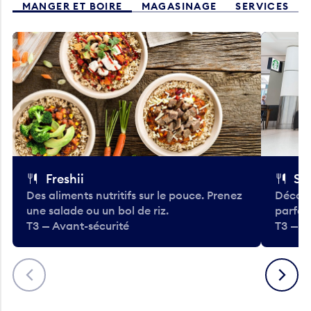
MANGER ET BOIRE
MAGASINAGE
SERVICES
Freshii
St
Des aliments nutritifs sur le pouce. Prenez
Découv
une salade ou un bol de riz.
parfai
T3 — Avant-sécurité
T3 — A
Précédent
Suivant