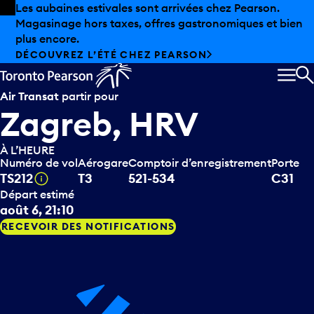
Skip to offers
Passer au contenu principal
Les aubaines estivales sont arrivées chez Pearson.
Magasinage hors taxes, offres gastronomiques et bien
plus encore.
DÉCOUVREZ L’ÉTÉ CHEZ PEARSON
MEN
R
Air Transat
partir pour
Zagreb, HRV
À L’HEURE
Numéro de vol
Aérogare
Comptoir d’enregistrement
Porte
Infobulle
TS212
T3
521-534
C31
Départ estimé
août 6, 21:10
RECEVOIR DES NOTIFICATIONS