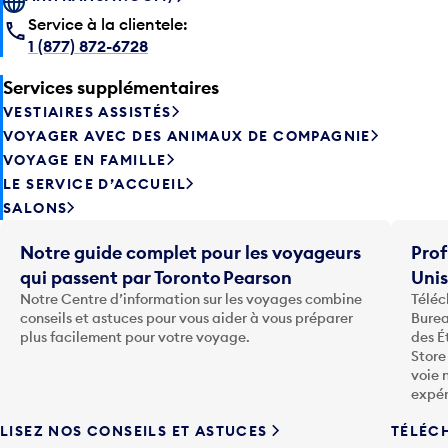
Service à la clientele:
1 (877) 872-6728
Services supplémentaires
VESTIAIRES ASSISTÉS
VOYAGER AVEC DES ANIMAUX DE COMPAGNIE
VOYAGE EN FAMILLE
LE SERVICE D’ACCUEIL
SALONS
Notre guide complet pour les voyageurs
Prof
qui passent par Toronto Pearson
Uni
Notre Centre d’information sur les voyages combine
Téléc
conseils et astuces pour vous aider à vous préparer
Burea
plus facilement pour votre voyage.
des É
Store
voie 
expér
LISEZ NOS CONSEILS ET ASTUCES
TÉLÉC