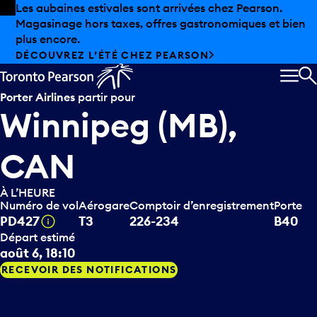
Skip to offers
Passer au contenu principal
Les aubaines estivales sont arrivées chez Pearson.
Magasinage hors taxes, offres gastronomiques et bien
plus encore.
DÉCOUVREZ L’ÉTÉ CHEZ PEARSON
MEN
R
Porter Airlines
partir pour
Winnipeg (MB),
CAN
À L’HEURE
Numéro de vol
Aérogare
Comptoir d’enregistrement
Porte
Infobulle
PD427
T3
226-234
B40
Départ estimé
août 6, 18:10
RECEVOIR DES NOTIFICATIONS