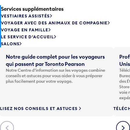
Services supplémentaires
VESTIAIRES ASSISTÉS
VOYAGER AVEC DES ANIMAUX DE COMPAGNIE
VOYAGE EN FAMILLE
LE SERVICE D’ACCUEIL
SALONS
Notre guide complet pour les voyageurs
Prof
qui passent par Toronto Pearson
Uni
Notre Centre d’information sur les voyages combine
Téléc
conseils et astuces pour vous aider à vous préparer
Burea
plus facilement pour votre voyage.
des É
Store
voie 
expér
LISEZ NOS CONSEILS ET ASTUCES
TÉLÉC
Précédent
Suiva