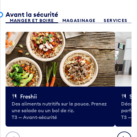
Avant la sécurité
MANGER ET BOIRE
MAGASINAGE
SERVICES
Freshii
St
Des aliments nutritifs sur le pouce. Prenez
Découv
une salade ou un bol de riz.
parfai
T3 — Avant-sécurité
T3 — A
Précédent
Suivant