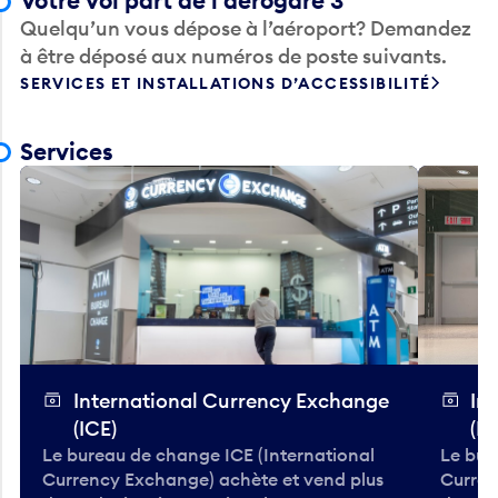
Votre vol part de l’aérogare 3
Quelqu’un vous dépose à l’aéroport? Demandez
à être déposé aux numéros de poste suivants.
SERVICES ET INSTALLATIONS D’ACCESSIBILITÉ
Services
International Currency Exchange
In
(ICE)
(IC
Le bureau de change ICE (International
Le bur
Currency Exchange) achète et vend plus
Curren