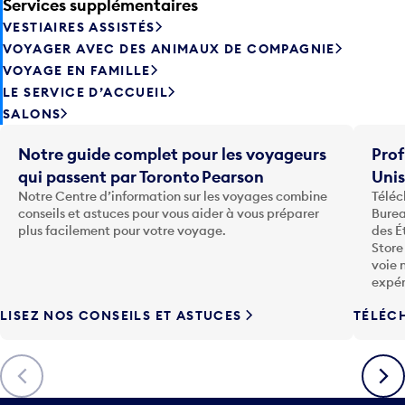
Services supplémentaires
VESTIAIRES ASSISTÉS
VOYAGER AVEC DES ANIMAUX DE COMPAGNIE
VOYAGE EN FAMILLE
LE SERVICE D’ACCUEIL
SALONS
Notre guide complet pour les voyageurs
Prof
qui passent par Toronto Pearson
Uni
Notre Centre d’information sur les voyages combine
Téléc
conseils et astuces pour vous aider à vous préparer
Burea
plus facilement pour votre voyage.
des É
Store
voie 
expér
LISEZ NOS CONSEILS ET ASTUCES
TÉLÉC
Précédent
Suiva