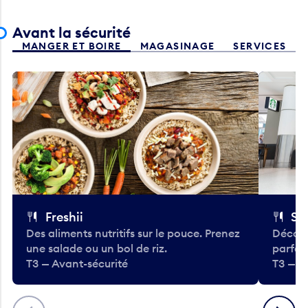
Avant la sécurité
MANGER ET BOIRE
MAGASINAGE
SERVICES
Freshii
St
Des aliments nutritifs sur le pouce. Prenez
Découv
une salade ou un bol de riz.
parfai
T3 — Avant-sécurité
T3 — A
Précédent
Suivant