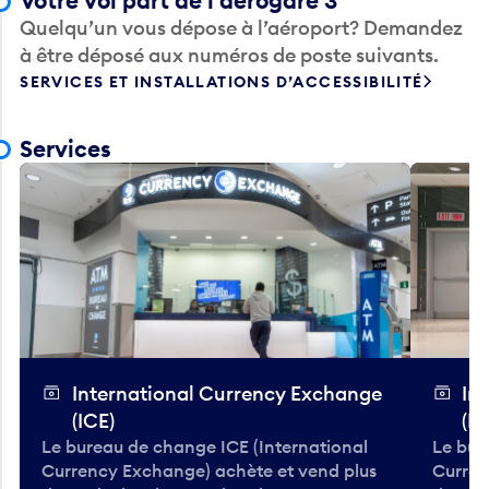
Votre vol part de l’aérogare 3
Quelqu’un vous dépose à l’aéroport? Demandez
à être déposé aux numéros de poste suivants.
SERVICES ET INSTALLATIONS D’ACCESSIBILITÉ
Services
International Currency Exchange
In
(ICE)
(IC
Le bureau de change ICE (International
Le bur
Currency Exchange) achète et vend plus
Curren