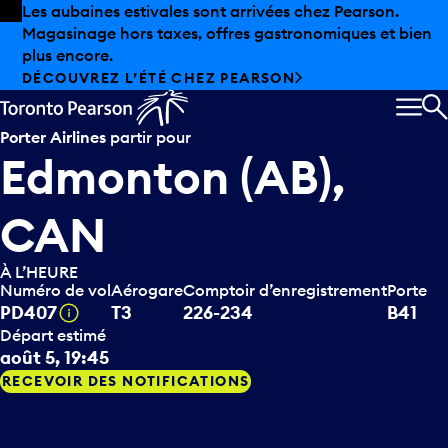
Skip to offers
Passer au contenu principal
Les aubaines estivales sont arrivées chez Pearson.
Magasinage hors taxes, offres gastronomiques et bien
plus encore.
DÉCOUVREZ L’ÉTÉ CHEZ PEARSON
MEN
R
Porter Airlines
partir pour
Edmonton (AB),
CAN
À L’HEURE
Numéro de vol
Aérogare
Comptoir d’enregistrement
Porte
Infobulle
PD407
T3
226-234
B41
Départ estimé
août 5, 19:45
RECEVOIR DES NOTIFICATIONS