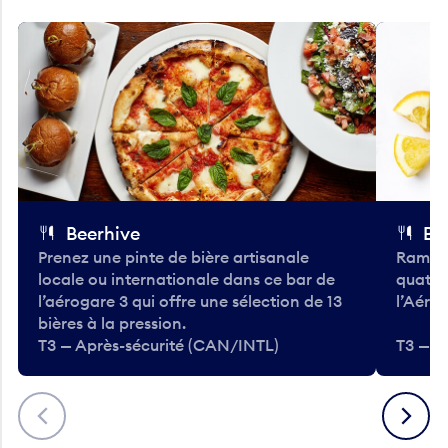
Beerhive
Bo
Prenez une pinte de bière artisanale
Ramass
locale ou internationale dans ce bar de
quatre
l’aérogare 3 qui offre une sélection de 13
l’Aéro
bières à la pression.
T3 — Après-sécurité (CAN/INTL)
T3 — A
Précédent
Suivant