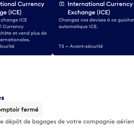
tional Currency
International Currency
ge (ICE)
Exchange (ICE)
 change ICE
Changez vos devises à ce guiche
al Currency
automatique ICE.
hète et vend plus de
ternationales.
écurité
T3 — Avant-sécurité
es
mptoir fermé
 de dépôt de bagages de votre compagnie aérie