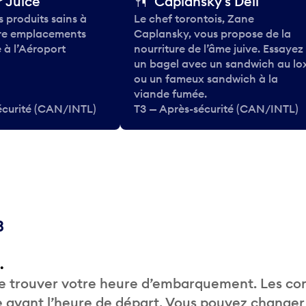
 Juice
Caplansky's Deli
 produits sains à
Le chef torontois, Zane
tre emplacements
Caplansky, vous propose de la
 à l’Aéroport
nourriture de l’âme juive. Essayez
un bagel avec un sandwich au lo
ou un fameux sandwich à la
viande fumée.
écurité (CAN/INTL)
T3 — Après-sécurité (CAN/INTL)
3
.
de trouver votre heure d’embarquement. Les c
 avant l’heure de départ. Vous pouvez changer