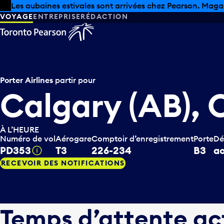
Skip to offers
Passer au contenu principal
Les aubaines estivales sont arrivées chez Pearson. Maga
VOYAGE
ENTREPRISE
RÉDACTION
Porter Airlines
partir pour
Calgary (AB),
À L’HEURE
Numéro de vol
Aérogare
Comptoir d’enregistrement
Porte
Dé
PD353
T3
226-234
B3
ao
Infobulle
RECEVOIR DES NOTIFICATIONS
Temps d’attente ac