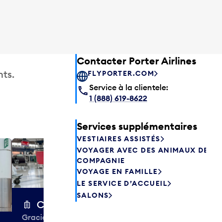
Contacter Porter Airlines
ts.
FLYPORTER.COM
Service à la clientele:
1 (888) 619-8622
Services supplémentaires
VESTIAIRES ASSISTÉS
VOYAGER AVEC DES ANIMAUX DE
Excess 
COMPAGNIE
Entreposez en 
VOYAGE EN FAMILLE
sacs ou votre
LE SERVICE D’ACCUEIL
quelques heur
SALONS
semaines. Offr
Chariots à bagages
colis et de tr
Gracieuseté de la CIBC,
à destination 