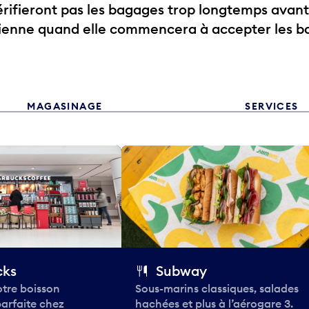
ifieront pas les bagages trop longtemps avant
rienne quand elle commencera à accepter les b
MAGASINAGE
SERVICES
cks
Subway
tre boisson
Sous-marins classiques, salades
parfaite chez
hachées et plus à l’aérogare 3.