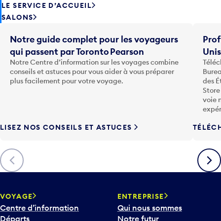
LE SERVICE D’ACCUEIL
SALONS
Notre guide complet pour les voyageurs
Prof
qui passent par Toronto Pearson
Uni
Notre Centre d’information sur les voyages combine
Téléc
conseils et astuces pour vous aider à vous préparer
Burea
plus facilement pour votre voyage.
des É
Store
voie 
expér
LISEZ NOS CONSEILS ET ASTUCES
TÉLÉC
Précédent
Suiva
VOYAGE
ENTREPRISE
Centre d’information
Qui nous sommes
Départs
Notre futur