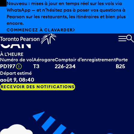
Skip to offers
Passer au contenu principal
Les aubaines estivales sont arrivées chez Pearson.
Magasinage hors taxes, offres gastronomiques et bien
Porter Airlines
partir pour
plus encore.
Charlottetown (PE),
DÉCOUVREZ L’ÉTÉ CHEZ PEARSON
CAN
MEN
R
À L’HEURE
Numéro de vol
Aérogare
Comptoir d’enregistrement
Porte
Infobulle
PD197
T3
226-234
B25
Départ estimé
août 9, 08:40
RECEVOIR DES NOTIFICATIONS