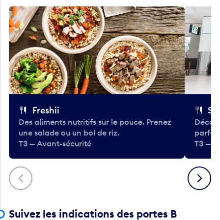
Freshii
St
Des aliments nutritifs sur le pouce. Prenez
Découv
une salade ou un bol de riz.
parfai
T3 — Avant-sécurité
T3 — A
Précédent
Suivant
Suivez les indications des portes B