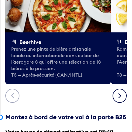
Beerhive
Bo
Prenez une pinte de bière artisanale
Ramass
locale ou internationale dans ce bar de
quatre
l’aérogare 3 qui offre une sélection de 13
l’Aéro
bières à la pression.
T3 — Après-sécurité (CAN/INTL)
T3 — A
Précédent
Suivant
Montez à bord de votre vol à la porte B25
Votre heure de départ estimative est 08:40.