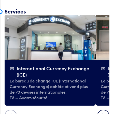
Services
International Currency Exchange
In
(ICE)
(IC
Le bureau de change ICE (International
Le bur
Currency Exchange) achète et vend plus
Curren
de 70 devises internationales.
de 70 
T3 — Avant-sécurité
T3 — A
Précédent
Suivant