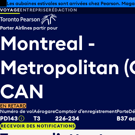
Skip to offers
Passer au contenu principal
Les aubaines estivales sont arrivées chez Pearson. Maga
VOYAGE
ENTREPRISE
RÉDACTION
Porter Airlines
partir pour
Montreal -
Metropolitan (
CAN
EN RETARD
Numéro de vol
Aérogare
Comptoir d’enregistrement
Porte
Dé
PD143
T3
226-234
B37
ao
Infobulle
RECEVOIR DES NOTIFICATIONS