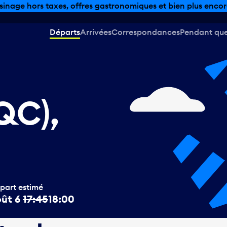
sinage hors taxes, offres gastronomiques et bien plus encor
Départs
Arrivées
Correspondances
Pendant que 
QC),
part estimé
ût 6
17:45
18:00