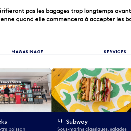
ifieront pas les bagages trop longtemps avant
rienne quand elle commencera à accepter les b
MAGASINAGE
SERVICES
cks
Subway
tre boisson
Sous-marins classiques, salades