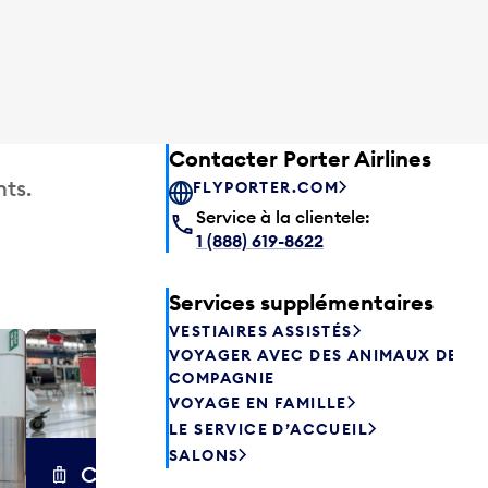
Contacter Porter Airlines
ts.
FLYPORTER.COM
Service à la clientele:
1 (888) 619-8622
Services supplémentaires
VESTIAIRES ASSISTÉS
VOYAGER AVEC DES ANIMAUX DE
Excess 
COMPAGNIE
Entreposez en 
VOYAGE EN FAMILLE
sacs ou votre
LE SERVICE D’ACCUEIL
quelques heur
SALONS
semaines. Offr
Chariots à bagages