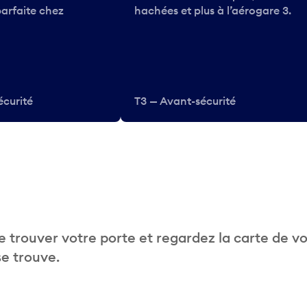
parfaite chez
hachées et plus à l’aérogare 3.
écurité
T3 — Avant-sécurité
 trouver votre porte et regardez la carte de v
se trouve.