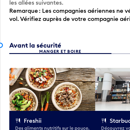
les allées suivantes.
Remarque : Les compagnies aériennes ne vér
vol. Vérifiez auprès de votre compagnie aé
Avant la sécurité
MANGER ET BOIRE
Freshii
Starbu
Des aliments nutritifs sur le pouce.
Découvrez vo