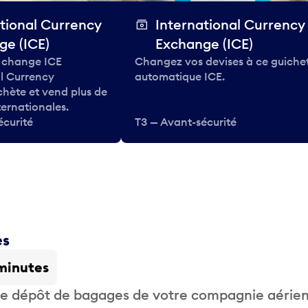
tional Currency
International Currency
ge (ICE)
Exchange (ICE)
 change ICE
Changez vos devises à ce guiche
al Currency
automatique ICE.
hète et vend plus de
ternationales.
écurité
T3 — Avant-sécurité
es
minutes
 de dépôt de bagages de votre compagnie aérie