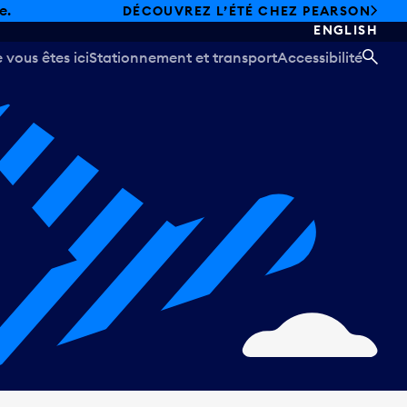
e.
DÉCOUVREZ L’ÉTÉ CHEZ PEARSON
ENGLISH
vous êtes ici
Stationnement et transport
Accessibilité
REC