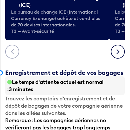
(ICE)
(IC
Le bureau de change ICE (International
Le bur
Currency Exchange) achète et vend plus
Curren
de 70 devises internationales.
de 70 
T3 — Avant-sécurité
T3 — A
Précédent
Suivant
Enregistrement et dépôt de vos bagages
Le temps d'attente actuel est normal
3 minutes
Trouvez les comptoirs d’enregistrement et de
dépôt de bagages de votre compagnie aérienne
dans les allées suivantes.
Remarque : Les compagnies aériennes ne
vérifieront pas les bagages trop longtemps