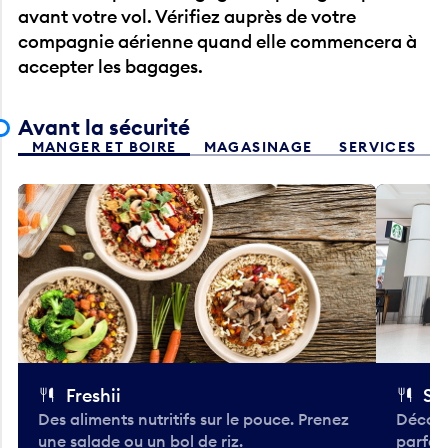
avant votre vol. Vérifiez auprès de votre
compagnie aérienne quand elle commencera à
accepter les bagages.
Avant la sécurité
MANGER ET BOIRE
MAGASINAGE
SERVICES
Freshii
St
Des aliments nutritifs sur le pouce. Prenez
Découv
une salade ou un bol de riz.
parfai