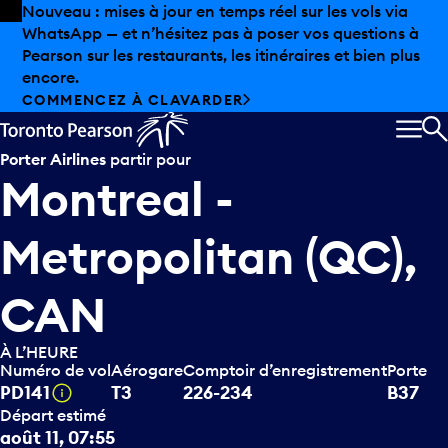
Skip to offers
Passer au contenu principal
Nouveau : mises à jour en temps réel sur les vols via
WhatsApp — et n’hésitez pas à poser vos questions à
Pearson sur les restaurants, les itinéraires et bien plus
encore.
COMMENCEZ À CLAVARDER
MEN
R
Porter Airlines
partir pour
Montreal -
Metropolitan (QC),
CAN
À L’HEURE
Numéro de vol
Aérogare
Comptoir d’enregistrement
Porte
Infobulle
PD141
T3
226-234
B37
Départ estimé
août 11, 07:55