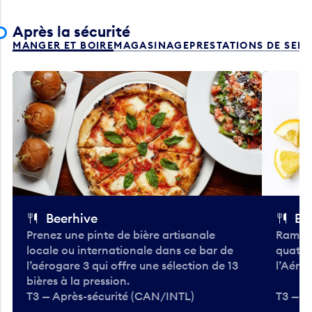
Après la sécurité
MANGER ET BOIRE
MAGASINAGE
PRESTATIONS DE SER
Beerhive
Bo
Prenez une pinte de bière artisanale
Ramass
locale ou internationale dans ce bar de
quatre
l’aérogare 3 qui offre une sélection de 13
l’Aéro
bières à la pression.
T3 — Après-sécurité (CAN/INTL)
T3 — A