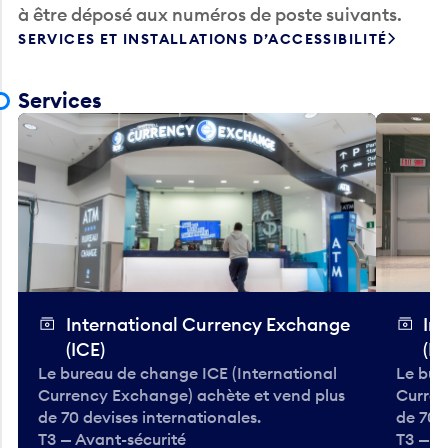
SERVICES ET INSTALLATIONS D’ACCESSIBILITÉ
Services
International Currency Exchange
In
(ICE)
(IC
Le bureau de change ICE (International
Le bur
Currency Exchange) achète et vend plus
Curren
de 70 devises internationales.
de 70 
T3 — Avant-sécurité
T3 — A