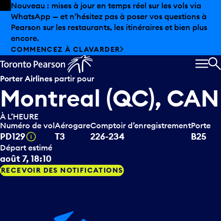
Skip to offers
Passer au contenu principal
Les aubaines estivales sont arrivées chez Pearson.
Magasinage hors taxes, offres gastronomiques et bien
plus encore.
DÉCOUVREZ L’ÉTÉ CHEZ PEARSON
MEN
R
Porter Airlines
partir pour
Montreal (QC), CAN
À L’HEURE
Numéro de vol
Aérogare
Comptoir d’enregistrement
Porte
Infobulle
PD129
T3
226-234
B25
Départ estimé
août 7, 18:10
RECEVOIR DES NOTIFICATIONS