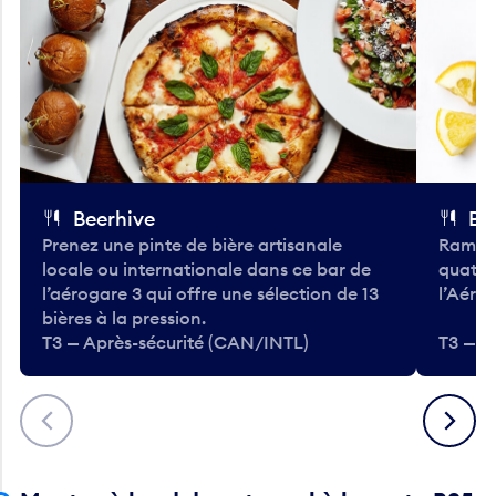
Beerhive
Bo
Prenez une pinte de bière artisanale
Ramass
locale ou internationale dans ce bar de
quatre
l’aérogare 3 qui offre une sélection de 13
l’Aéro
bières à la pression.
T3 — Après-sécurité (CAN/INTL)
T3 — A
Précédent
Suivant
Montez à bord de votre vol à la porte B25