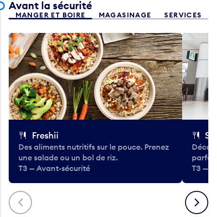
MANGER ET BOIRE
MAGASINAGE
SERVICES
Freshii
St
Des aliments nutritifs sur le pouce. Prenez
Découv
une salade ou un bol de riz.
parfai
T3 — Avant-sécurité
T3 — A
Précédent
Suivant