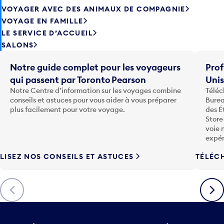
VOYAGE EN FAMILLE
LE SERVICE D’ACCUEIL
SALONS
Notre guide complet pour les voyageurs
Prof
qui passent par Toronto Pearson
Uni
Notre Centre d’information sur les voyages combine
Téléc
conseils et astuces pour vous aider à vous préparer
Burea
plus facilement pour votre voyage.
des É
Store
voie 
expér
LISEZ NOS CONSEILS ET ASTUCES
TÉLÉC
Précédent
Suiva
VOYAGE
ENTREPRISE