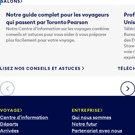
SALONS
Notre guide complet pour les voyageurs
Prof
qui passent par Toronto Pearson
Uni
Notre Centre d’information sur les voyages combine
Téléc
conseils et astuces pour vous aider à vous préparer
Burea
plus facilement pour votre voyage.
des É
Store
voie 
expér
LISEZ NOS CONSEILS ET ASTUCES
TÉLÉC
Précédent
Suiva
VOYAGE
ENTREPRISE
Centre d’information
Qui nous sommes
Départs
Notre futur
Arrivées
Partenariat avec nous