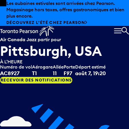
Skip to offers
Passer au contenu principal
Les aubaines estivales sont arrivées chez Pearson.
Magasinage hors taxes, offres gastronomiques et bien
plus encore.
DÉCOUVREZ L’ÉTÉ CHEZ PEARSON
MEN
R
Air Canada Jazz
partir pour
Pittsburgh, USA
À L’HEURE
Numéro de vol
Aérogare
Allée
Porte
Départ estimé
AC8927
T1
11
F97
août 7, 19:20
RECEVOIR DES NOTIFICATIONS