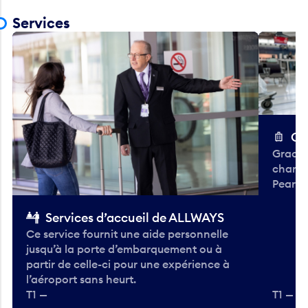
Services
Ch
Gracieu
chario
Pearso
Services d’accueil de ALLWAYS
Ce service fournit une aide personnelle
jusqu’à la porte d’embarquement ou à
partir de celle-ci pour une expérience à
l’aéroport sans heurt.
T1 —
T1 — A