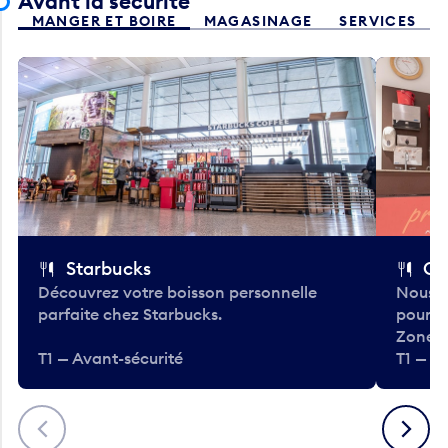
Avant la sécurité
MANGER ET BOIRE
MAGASINAGE
SERVICES
Starbucks
Co
Découvrez votre boisson personnelle
Nous a
parfaite chez Starbucks.
pour b
Zone.
T1 — Avant-sécurité
T1 — A
Précédent
Suivant