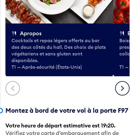
Apropos
Bo
Cocktails et repas légers offerts au bar
Boisso
des deux côtés du hall. Des choix de plats
pressé
végétariens et sans gluten sont
collati
disponibles.
T1 — Après-sécurité (États-Unis)
T1 — Ap
Précédent
Suivant
Montez à bord de votre vol à la porte F97
Votre heure de départ estimative est 19:20.
Vérifiez votre carte d’embarquement afin de