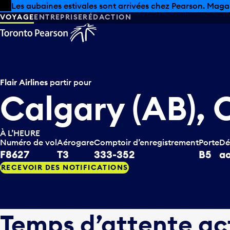
Skip to offers
Passer au contenu principal
Les aubaines estivales sont arrivées chez Pearson. Maga
VOYAGE
ENTREPRISE
RÉDACTION
Flair Airlines
partir pour
Calgary (AB),
À L’HEURE
Numéro de vol
Aérogare
Comptoir d’enregistrement
Porte
Dé
F8627
T3
333-352
B5
ao
RECEVOIR DES NOTIFICATIONS
Temps d’attente ac