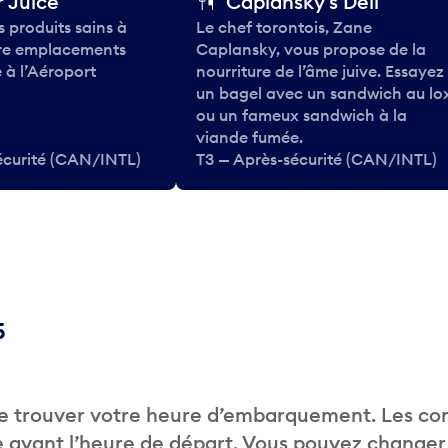
 Juice
Caplansky's Deli
 produits sains à
Le chef torontois, Zane
tre emplacements
Caplansky, vous propose de la
 à l’Aéroport
nourriture de l’âme juive. Essayez
un bagel avec un sandwich au lo
ou un fameux sandwich à la
viande fumée.
écurité (CAN/INTL)
T3 — Après-sécurité (CAN/INTL)
5
de trouver votre heure d’embarquement. Les c
 avant l’heure de départ. Vous pouvez changer