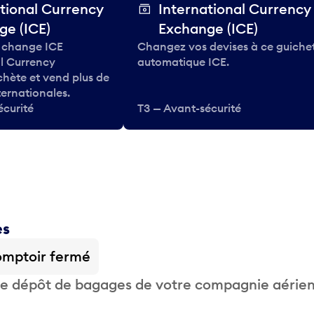
tional Currency
International Currency
ge (ICE)
Exchange (ICE)
 change ICE
Changez vos devises à ce guiche
al Currency
automatique ICE.
hète et vend plus de
ternationales.
écurité
T3 — Avant-sécurité
es
mptoir fermé
 de dépôt de bagages de votre compagnie aérie