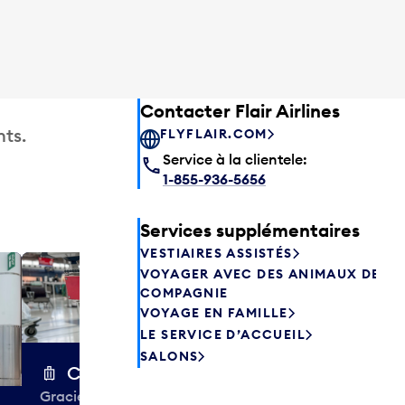
Contacter Flair Airlines
ts.
FLYFLAIR.COM
Service à la clientele:
1-855-936-5656
Services supplémentaires
VESTIAIRES ASSISTÉS
VOYAGER AVEC DES ANIMAUX DE
Excess 
COMPAGNIE
Entreposez en 
VOYAGE EN FAMILLE
sacs ou votre
LE SERVICE D’ACCUEIL
quelques heur
SALONS
semaines. Offr
Chariots à bagages
colis et de tr
Gracieuseté de la CIBC,
à destination 