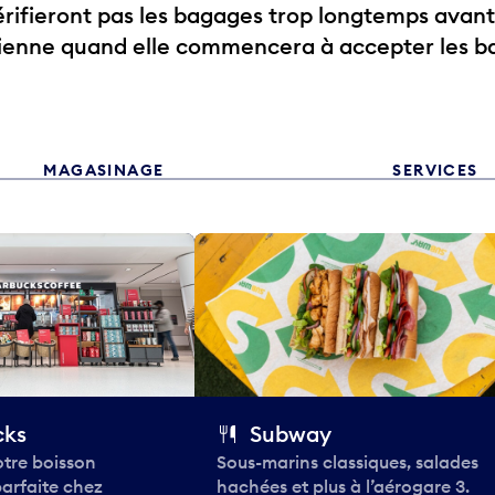
ifieront pas les bagages trop longtemps avant
rienne quand elle commencera à accepter les b
MAGASINAGE
SERVICES
cks
Subway
tre boisson
Sous-marins classiques, salades
parfaite chez
hachées et plus à l’aérogare 3.