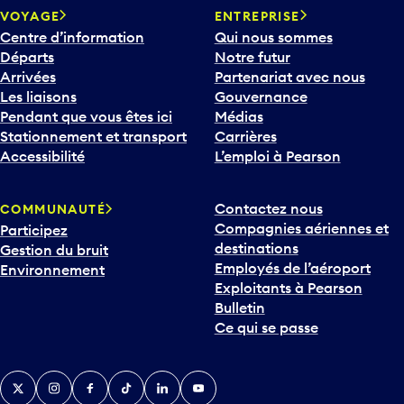
Centre d’information
Qui nous sommes
Départs
Notre futur
Arrivées
Partenariat avec nous
Les liaisons
Gouvernance
Pendant que vous êtes ici
Médias
Stationnement et transport
Carrières
Accessibilité
L’emploi à Pearson
Contactez nous
COMMUNAUTÉ
Compagnies aériennes et
Participez
destinations
Gestion du bruit
Employés de l’aéroport
Environnement
Exploitants à Pearson
Bulletin
Ce qui se passe
Twitter
Instagram
Facebook
TikTok
LinkedIn
YouTube