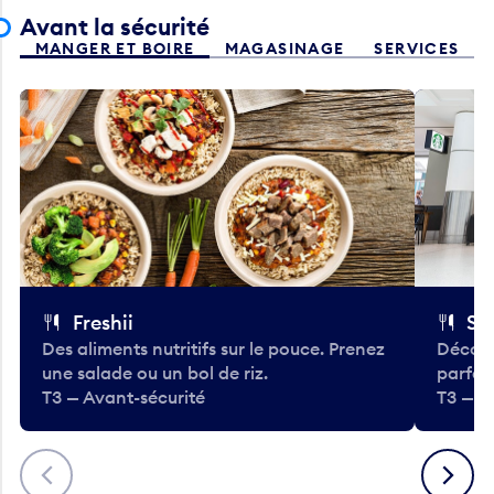
Avant la sécurité
MANGER ET BOIRE
MAGASINAGE
SERVICES
Freshii
St
Des aliments nutritifs sur le pouce. Prenez
Découv
une salade ou un bol de riz.
parfai
T3 — Avant-sécurité
T3 — A
Précédent
Suivant