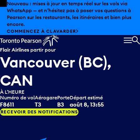
Skip to offers
Passer au contenu principal
Les aubaines estivales sont arrivées chez Pearson.
Magasinage hors taxes, offres gastronomiques et bien
plus encore.
DÉCOUVREZ L’ÉTÉ CHEZ PEARSON
MEN
R
Flair Airlines
partir pour
Vancouver (BC),
CAN
À L’HEURE
Numéro de vol
Aérogare
Porte
Départ estimé
F8611
T3
B3
août 8, 13:55
RECEVOIR DES NOTIFICATIONS