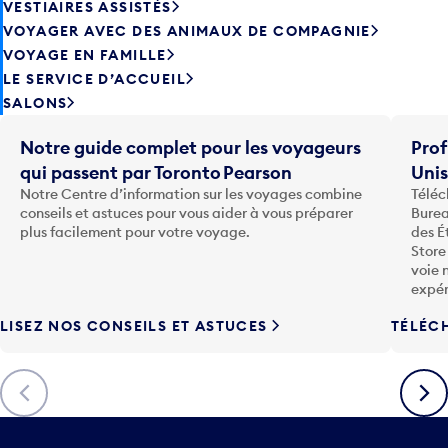
VOYAGER AVEC DES ANIMAUX DE COMPAGNIE
VOYAGE EN FAMILLE
LE SERVICE D’ACCUEIL
SALONS
Notre guide complet pour les voyageurs
Prof
qui passent par Toronto Pearson
Uni
Notre Centre d’information sur les voyages combine
Téléc
conseils et astuces pour vous aider à vous préparer
Burea
plus facilement pour votre voyage.
des É
Store
voie 
expér
LISEZ NOS CONSEILS ET ASTUCES
TÉLÉC
Précédent
Suiva
VOYAGE
ENTREPRISE