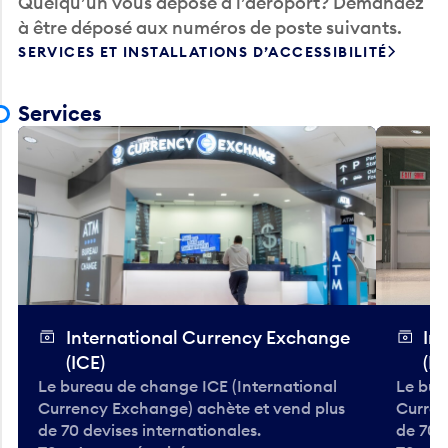
à être déposé aux numéros de poste suivants.
SERVICES ET INSTALLATIONS D’ACCESSIBILITÉ
Services
International Currency Exchange
In
(ICE)
(IC
Le bureau de change ICE (International
Le bur
Currency Exchange) achète et vend plus
Curren
de 70 devises internationales.
de 70 
T3 — Avant-sécurité
T3 — A