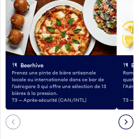
Beerhive
Bo
Prenez une pinte de bière artisanale
Ramass
locale ou internationale dans ce bar de
quatre
l’aérogare 3 qui offre une sélection de 13
l’Aéro
bières à la pression.
T3 — Après-sécurité (CAN/INTL)
T3 — A
Précédent
Suivant
Montez à bord de votre vol à la porte B3