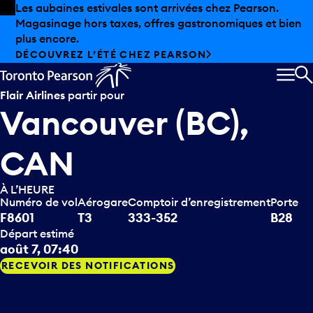
Skip to offers
Passer au contenu principal
Les aubaines estivales sont arrivées chez Pearson.
Magasinage hors taxes, offres gastronomiques et bien
plus encore.
DÉCOUVREZ L’ÉTÉ CHEZ PEARSON
MEN
R
Flair Airlines
partir pour
Vancouver (BC),
CAN
À L’HEURE
Numéro de vol
Aérogare
Comptoir d’enregistrement
Porte
F8601
T3
333-352
B28
Départ estimé
août 7, 07:40
RECEVOIR DES NOTIFICATIONS