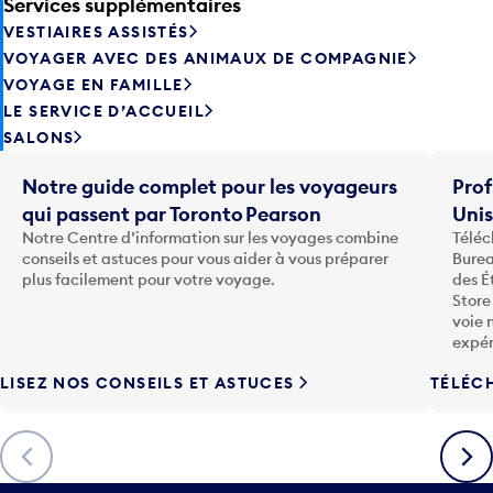
Services supplémentaires
VESTIAIRES ASSISTÉS
VOYAGER AVEC DES ANIMAUX DE COMPAGNIE
VOYAGE EN FAMILLE
LE SERVICE D’ACCUEIL
SALONS
Notre guide complet pour les voyageurs
Prof
qui passent par Toronto Pearson
Uni
Notre Centre d’information sur les voyages combine
Téléc
conseils et astuces pour vous aider à vous préparer
Burea
plus facilement pour votre voyage.
des É
Store
voie 
expér
LISEZ NOS CONSEILS ET ASTUCES
TÉLÉC
Précédent
Suiva