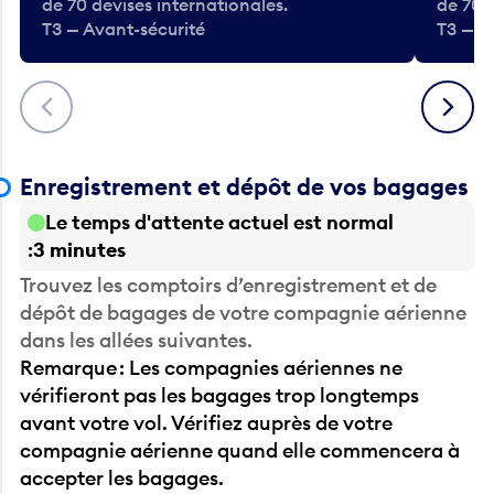
de 70 devises internationales.
de 70 
T3 — Avant-sécurité
T3 — A
Précédent
Suivant
Enregistrement et dépôt de vos bagages
Le temps d'attente actuel est normal
3 minutes
Trouvez les comptoirs d’enregistrement et de
dépôt de bagages de votre compagnie aérienne
dans les allées suivantes.
Remarque : Les compagnies aériennes ne
vérifieront pas les bagages trop longtemps
avant votre vol. Vérifiez auprès de votre
compagnie aérienne quand elle commencera à
accepter les bagages.