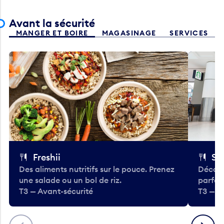
Avant la sécurité
MANGER ET BOIRE
MAGASINAGE
SERVICES
Freshii
St
Des aliments nutritifs sur le pouce. Prenez
Découv
une salade ou un bol de riz.
parfai
T3 — Avant-sécurité
T3 — A
Précédent
Suivant