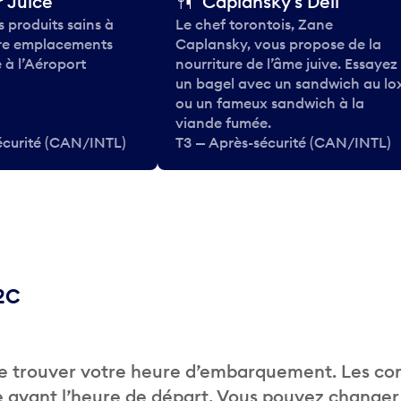
 Juice
Caplansky's Deli
 produits sains à
Le chef torontois, Zane
tre emplacements
Caplansky, vous propose de la
 à l’Aéroport
nourriture de l’âme juive. Essayez
un bagel avec un sandwich au lo
ou un fameux sandwich à la
viande fumée.
écurité (CAN/INTL)
T3 — Après-sécurité (CAN/INTL)
B2C
de trouver votre heure d’embarquement. Les c
 avant l’heure de départ. Vous pouvez changer