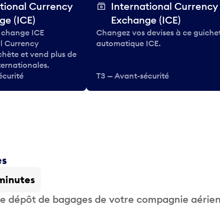
tional Currency
International Currency
ge (ICE)
Exchange (ICE)
 change ICE
Changez vos devises à ce guiche
al Currency
automatique ICE.
hète et vend plus de
ternationales.
écurité
T3 — Avant-sécurité
es
minutes
 de dépôt de bagages de votre compagnie aérie