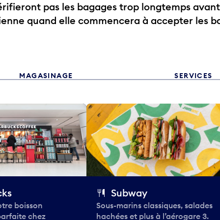
ifieront pas les bagages trop longtemps avant
rienne quand elle commencera à accepter les b
MAGASINAGE
SERVICES
cks
Subway
tre boisson
Sous-marins classiques, salades
parfaite chez
hachées et plus à l’aérogare 3.