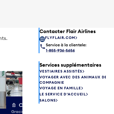
Contacter Flair Airlines
ts.
FLYFLAIR.COM
Service à la clientele:
1-855-936-5656
Services supplémentaires
VESTIAIRES ASSISTÉS
VOYAGER AVEC DES ANIMAUX DE
Excess 
COMPAGNIE
Entreposez en 
VOYAGE EN FAMILLE
sacs ou votre
LE SERVICE D’ACCUEIL
quelques heur
SALONS
semaines. Offr
Chariots à bagages
colis et de tr
Gracieuseté de la CIBC,
à destination 