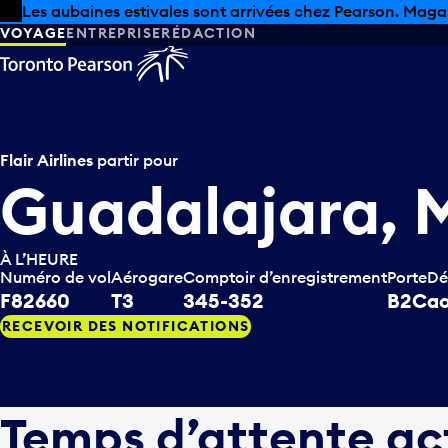
Skip to offers
Passer au contenu principal
Les aubaines estivales sont arrivées chez Pearson. Maga
VOYAGE
ENTREPRISE
RÉDACTION
Flair Airlines
partir pour
Guadalajara, 
À L’HEURE
Numéro de vol
Aérogare
Comptoir d’enregistrement
Porte
Dé
F82660
T3
345-352
B2C
ao
RECEVOIR DES NOTIFICATIONS
Temps d’attente ac