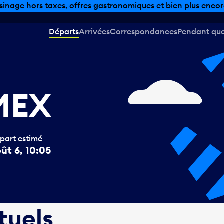
sinage hors taxes, offres gastronomiques et bien plus encor
Départs
Arrivées
Correspondances
Pendant que 
MEX
part estimé
ût 6, 10:05
tuels