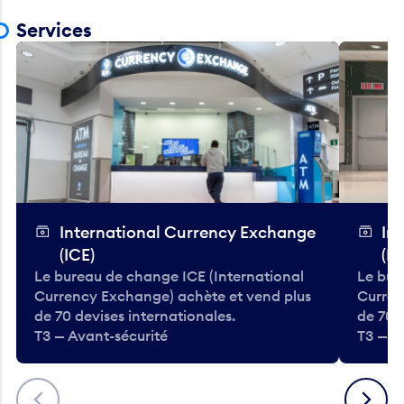
Services
International Currency Exchange
In
(ICE)
(IC
Le bureau de change ICE (International
Le bur
Currency Exchange) achète et vend plus
Curren
de 70 devises internationales.
de 70 
T3 — Avant-sécurité
T3 — A
Précédent
Suivant