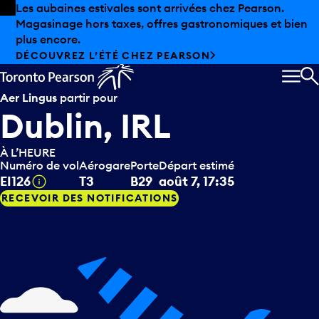
Skip to offers
Passer au contenu principal
Les aubaines estivales sont arrivées chez Pearson.
Magasinage hors taxes, offres gastronomiques et bien
plus encore.
DÉCOUVREZ L’ÉTÉ CHEZ PEARSON
MEN
R
Aer Lingus
partir pour
Dublin, IRL
À L’HEURE
Numéro de vol
Aérogare
Porte
Départ estimé
Infobulle
EI126
T3
B29
août 7, 17:35
RECEVOIR DES NOTIFICATIONS