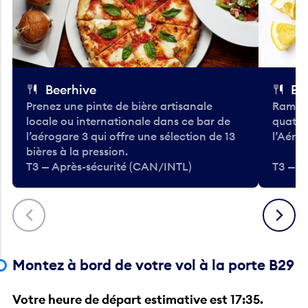
Beerhive
Bo
Prenez une pinte de bière artisanale
Ramass
locale ou internationale dans ce bar de
quatre
l’aérogare 3 qui offre une sélection de 13
l’Aéro
bières à la pression.
T3 — Après-sécurité (CAN/INTL)
T3 — A
Précédent
Suivant
Montez à bord de votre vol à la porte B29
Votre heure de départ estimative est 17:35.