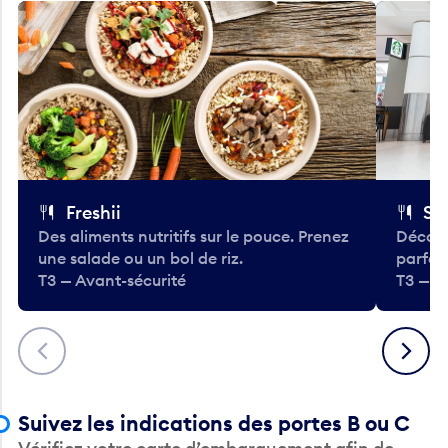
Freshii
St
Des aliments nutritifs sur le pouce. Prenez
Découv
une salade ou un bol de riz.
parfai
T3 — Avant-sécurité
T3 — A
Précédent
Suivant
Suivez les indications des portes B ou C