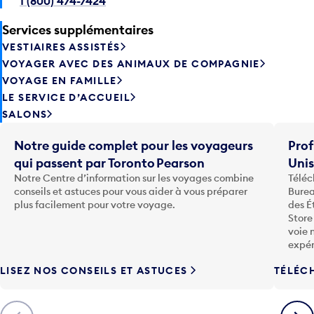
1 (800) 474-7424
Services supplémentaires
VESTIAIRES ASSISTÉS
VOYAGER AVEC DES ANIMAUX DE COMPAGNIE
VOYAGE EN FAMILLE
LE SERVICE D’ACCUEIL
SALONS
Notre guide complet pour les voyageurs
Prof
qui passent par Toronto Pearson
Uni
Notre Centre d’information sur les voyages combine
Téléc
conseils et astuces pour vous aider à vous préparer
Burea
plus facilement pour votre voyage.
des É
Store
voie 
expér
LISEZ NOS CONSEILS ET ASTUCES
TÉLÉC
Précédent
Suiva