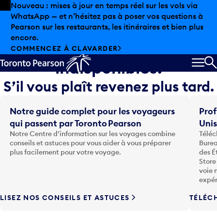
Skip to offers
Passer au contenu principal
Nouveau : mises à jour en temps réel sur les vols via
WhatsApp — et n’hésitez pas à poser vos questions à
Désolé, les informations sur
Pearson sur les restaurants, les itinéraires et bien plus
encore.
le vol sont temporairement
COMMENCEZ À CLAVARDER
indisponibles.
MEN
R
S’il vous plaît revenez plus tard.
Notre guide complet pour les voyageurs
Prof
qui passent par Toronto Pearson
Uni
Notre Centre d’information sur les voyages combine
Téléc
conseils et astuces pour vous aider à vous préparer
Burea
plus facilement pour votre voyage.
des É
Store
voie 
expér
LISEZ NOS CONSEILS ET ASTUCES
TÉLÉC