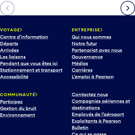
Précédent
Suiva
VOYAGE
ENTREPRISE
Centre d’information
Qui nous sommes
Départs
Notre futur
Arrivées
Partenariat avec nous
Les liaisons
Gouvernance
Pendant que vous êtes ici
Médias
Stationnement et transport
Carrières
Accessibilité
L’emploi à Pearson
Contactez nous
COMMUNAUTÉ
Compagnies aériennes et
Participez
destinations
Gestion du bruit
Employés de l’aéroport
Environnement
Exploitants à Pearson
Bulletin
Ce qui se passe